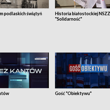
em podlaskich świątyń
Historia białostockiej NSZ
"Solidarność"
ntów
Gość "Obiektywu"