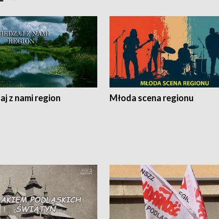
j z nami region
Młoda scena regionu