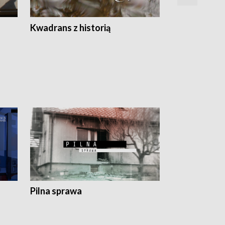
Z
Kwadrans z historią
Kartki z kal
Pilna sprawa