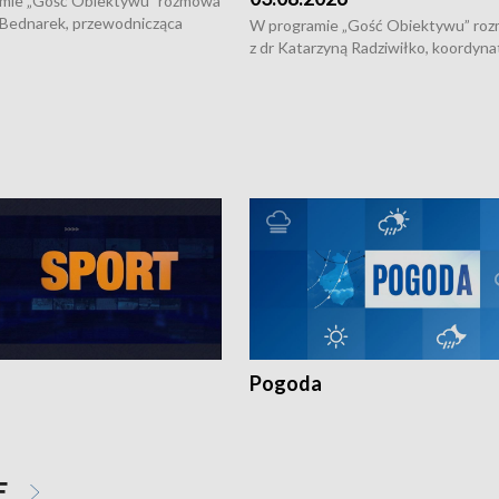
mie „Gość Obiektywu” rozmowa
 Bednarek, przewodnicząca
W programie „Gość Obiektywu” ro
kiej Rady Seniorów, o walce z
z dr Katarzyną Radziwiłko, koordyna
ią, pomysłach na to jak
projektu "Etnomozaika. Współczes
osoby starsze z domów i jak
dziedzictwo kulturowe wsi" o tym, j
t to by nie były same.
wygląda dzisiejsza kultura polskiej w
Pogoda
E