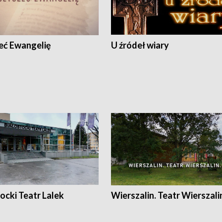
eć Ewangelię
U źródeł wiary
ocki Teatr Lalek
Wierszalin. Teatr Wierszali