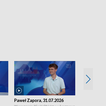
Paweł Zapora, 31.07.2026
Jacek Brzozo