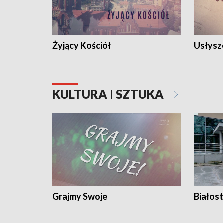
Żyjący Kościół
Usłysz
KULTURA I SZTUKA
Grajmy Swoje
Białost