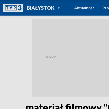
POWRÓT DO
BIAŁYSTOK
Aktualności
Pr
TVP REGIONY
materiał filmowy 