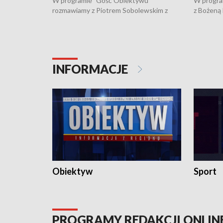
W programie "Gość Obiektywu"
W progra
rozmawiamy z Piotrem Sobolewskim z
z Bożeną
Towarzystwa Amickus o możliwościach
Białostoc
wsparcia osób dotkniętych przemocą i
samotnośc
działaniu Ośrodka Pomocy Osobom
wyciągać 
Pokrzywdzonym Przestępstwem.
ważne jes
INFORMACJE
Obiektyw
Sport
PROGRAMY REDAKCJI ONLIN