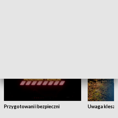
Grajmy Swoje
Białostocki Te
NAUKA I EDUKACJA
Przygotowani i bezpieczni
Uwaga kleszc