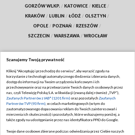
GORZÓW WLKP.
/
KATOWICE
/
KIELCE
/
KRAKÓW
/
LUBLIN
/
ŁÓDŹ
/
OLSZTYN
/
OPOLE
/
POZNAŃ
/
RZESZÓW
/
SZCZECIN
/
WARSZAWA
/
WROCŁAW
Szanujemy Twoją prywatność
Dołącz do nas:
Kliknij "Akceptuję i przechodzę do serwisu", aby wyrazić zgody na
korzystanie z technologii automatycznego śledzenia i zbierania danych,
TVP
dostęp do informacji na Twoim urządzeniu końcowym i ich
Abonament TVP
przechowywanie oraz na przetwarzanie Twoich danych osobowych przez
Regulamin TVP
nas, czyli Telewizję Polską S.A. w likwidacji (zwaną dalej również „TVP”),
Emisja w TVP
Polityka prywatności
Zaufanych Partnerów z IAB* (1201 firm)
oraz pozostałych
Zaufanych
Partnerów TVP (93 firm)
, w celach marketingowych (w tym do
Centrum informacji TVP
Moje zgody
zautomatyzowanego dopasowania reklam do Twoich zainteresowań i
mierzenia ich skuteczności) i pozostałych, które wskazujemy poniżej, a
Naziemna Telewizja Cyfrowa
Pomoc
także zgody na udostępnianie przez nas identyfikatora PPID do Google.
Sklep TVP
Biuro reklamy
Twoje dane osobowe zbierane podczas odwiedzania przez Ciebie naszych