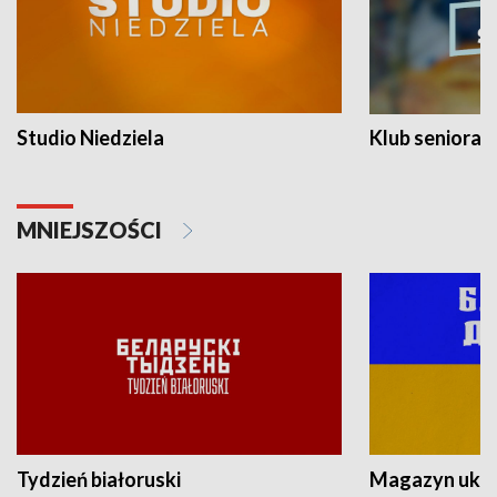
Studio Niedziela
Klub seniora
MNIEJSZOŚCI
Tydzień białoruski
Magazyn ukra