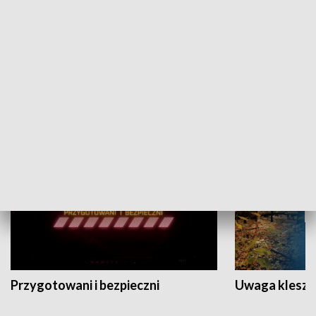
Grajmy Swoje
Białostocki Te
NAUKA I EDUKACJA
Przygotowani i bezpieczni
Uwaga kleszc