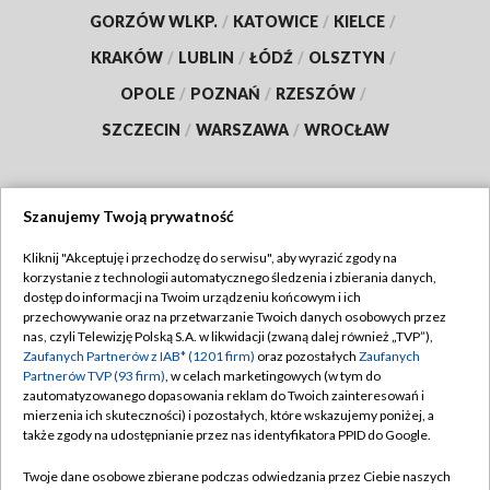
GORZÓW WLKP.
/
KATOWICE
/
KIELCE
/
KRAKÓW
/
LUBLIN
/
ŁÓDŹ
/
OLSZTYN
/
OPOLE
/
POZNAŃ
/
RZESZÓW
/
SZCZECIN
/
WARSZAWA
/
WROCŁAW
Szanujemy Twoją prywatność
Dołącz do nas:
Kliknij "Akceptuję i przechodzę do serwisu", aby wyrazić zgody na
korzystanie z technologii automatycznego śledzenia i zbierania danych,
TVP
dostęp do informacji na Twoim urządzeniu końcowym i ich
Abonament TVP
przechowywanie oraz na przetwarzanie Twoich danych osobowych przez
Regulamin TVP
nas, czyli Telewizję Polską S.A. w likwidacji (zwaną dalej również „TVP”),
Emisja w TVP
Polityka prywatności
Zaufanych Partnerów z IAB* (1201 firm)
oraz pozostałych
Zaufanych
Partnerów TVP (93 firm)
, w celach marketingowych (w tym do
Centrum informacji TVP
Moje zgody
zautomatyzowanego dopasowania reklam do Twoich zainteresowań i
mierzenia ich skuteczności) i pozostałych, które wskazujemy poniżej, a
Naziemna Telewizja Cyfrowa
Pomoc
także zgody na udostępnianie przez nas identyfikatora PPID do Google.
Sklep TVP
Biuro reklamy
Twoje dane osobowe zbierane podczas odwiedzania przez Ciebie naszych