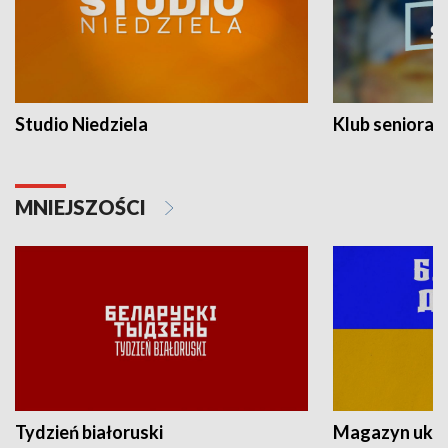
Studio Niedziela
Klub seniora
MNIEJSZOŚCI
Tydzień białoruski
Magazyn ukra