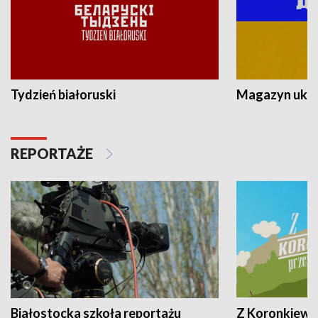
Tydzień białoruski
Magazyn ukra
REPORTAŻE
Białostocka szkoła reportażu
Z Koronkiewic