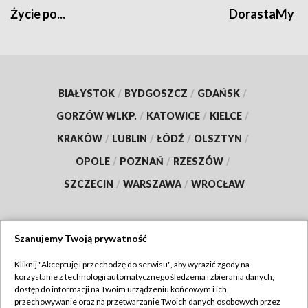
Życie po...
DorastaMy
BIAŁYSTOK
/
BYDGOSZCZ
/
GDAŃSK
/
GORZÓW WLKP.
/
KATOWICE
/
KIELCE
/
KRAKÓW
/
LUBLIN
/
ŁÓDŹ
/
OLSZTYN
/
OPOLE
/
POZNAŃ
/
RZESZÓW
/
SZCZECIN
/
WARSZAWA
/
WROCŁAW
Szanujemy Twoją prywatność
Dołącz do nas:
Kliknij "Akceptuję i przechodzę do serwisu", aby wyrazić zgody na
korzystanie z technologii automatycznego śledzenia i zbierania danych,
TVP
dostęp do informacji na Twoim urządzeniu końcowym i ich
Abonament TVP
przechowywanie oraz na przetwarzanie Twoich danych osobowych przez
Regulamin TVP