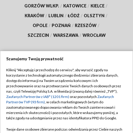
GORZÓW WLKP.
/
KATOWICE
/
KIELCE
/
KRAKÓW
/
LUBLIN
/
ŁÓDŹ
/
OLSZTYN
/
OPOLE
/
POZNAŃ
/
RZESZÓW
/
SZCZECIN
/
WARSZAWA
/
WROCŁAW
Szanujemy Twoją prywatność
Dołącz do nas:
Kliknij "Akceptuję i przechodzę do serwisu", aby wyrazić zgody na
korzystanie z technologii automatycznego śledzenia i zbierania danych,
TVP
dostęp do informacji na Twoim urządzeniu końcowym i ich
Abonament TVP
przechowywanie oraz na przetwarzanie Twoich danych osobowych przez
Regulamin TVP
nas, czyli Telewizję Polską S.A. w likwidacji (zwaną dalej również „TVP”),
Emisja w TVP
Polityka prywatności
Zaufanych Partnerów z IAB* (1201 firm)
oraz pozostałych
Zaufanych
Partnerów TVP (93 firm)
, w celach marketingowych (w tym do
Centrum informacji TVP
Moje zgody
zautomatyzowanego dopasowania reklam do Twoich zainteresowań i
mierzenia ich skuteczności) i pozostałych, które wskazujemy poniżej, a
Naziemna Telewizja Cyfrowa
Pomoc
także zgody na udostępnianie przez nas identyfikatora PPID do Google.
Sklep TVP
Biuro reklamy
Twoje dane osobowe zbierane podczas odwiedzania przez Ciebie naszych