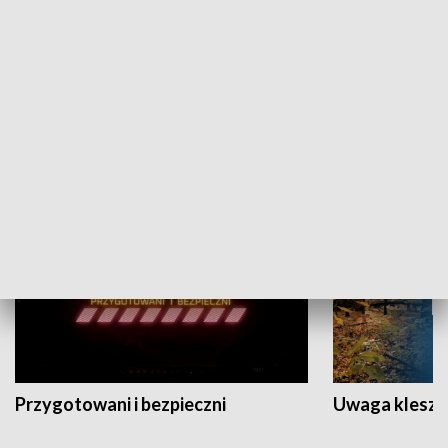
Grajmy Swoje
Białostocki Te
NAUKA I EDUKACJA
Przygotowani i bezpieczni
Uwaga kleszc