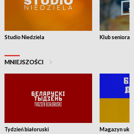
Studio Niedziela
Klub seniora
MNIEJSZOŚCI
Tydzień białoruski
Magazyn ukra