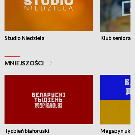
Studio Niedziela
Klub seniora
MNIEJSZOŚCI
Tydzień białoruski
Magazyn ukra