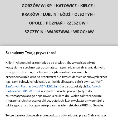
GORZÓW WLKP.
/
KATOWICE
/
KIELCE
/
KRAKÓW
/
LUBLIN
/
ŁÓDŹ
/
OLSZTYN
/
OPOLE
/
POZNAŃ
/
RZESZÓW
/
SZCZECIN
/
WARSZAWA
/
WROCŁAW
Szanujemy Twoją prywatność
Dołącz do nas:
Kliknij "Akceptuję i przechodzę do serwisu", aby wyrazić zgody na
korzystanie z technologii automatycznego śledzenia i zbierania danych,
TVP
dostęp do informacji na Twoim urządzeniu końcowym i ich
Abonament TVP
przechowywanie oraz na przetwarzanie Twoich danych osobowych przez
Regulamin TVP
nas, czyli Telewizję Polską S.A. w likwidacji (zwaną dalej również „TVP”),
Emisja w TVP
Polityka prywatności
Zaufanych Partnerów z IAB* (1201 firm)
oraz pozostałych
Zaufanych
Partnerów TVP (93 firm)
, w celach marketingowych (w tym do
Centrum informacji TVP
Moje zgody
zautomatyzowanego dopasowania reklam do Twoich zainteresowań i
mierzenia ich skuteczności) i pozostałych, które wskazujemy poniżej, a
Naziemna Telewizja Cyfrowa
Pomoc
także zgody na udostępnianie przez nas identyfikatora PPID do Google.
Sklep TVP
Biuro reklamy
Twoje dane osobowe zbierane podczas odwiedzania przez Ciebie naszych