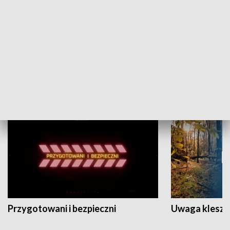
Grajmy Swoje
Białostocki Te
NAUKA I EDUKACJA
Przygotowani i bezpieczni
Uwaga kleszc