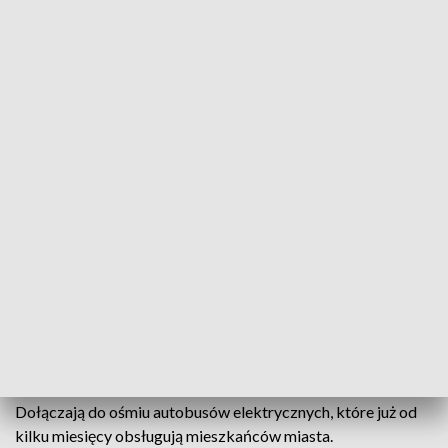
fot. TVP3 Białystok
Kolejne cztery autobusy elektryczne, wyposażone
w system bramek do liczenia pasażerów wyjechały
na ulice Łomży. Miejskie Przedsiębiorstwo
Komunikacji chce dzięki temu przeanalizować
natężenie ruchu i zoptymalizować siatkę połączeń.
Nowe pojazdy są nie tylko ekologiczne, ale i ekonomiczne –
na jednym ładowaniu mogą przejechać do 400 kilometrów.
Dołączają do ośmiu autobusów elektrycznych, które już od
kilku miesięcy obsługują mieszkańców miasta.