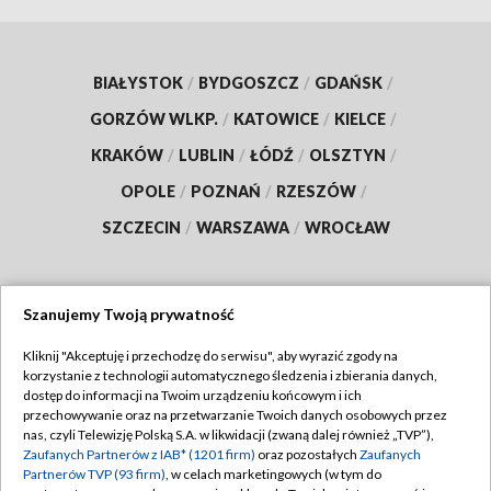
BIAŁYSTOK
/
BYDGOSZCZ
/
GDAŃSK
/
GORZÓW WLKP.
/
KATOWICE
/
KIELCE
/
KRAKÓW
/
LUBLIN
/
ŁÓDŹ
/
OLSZTYN
/
OPOLE
/
POZNAŃ
/
RZESZÓW
/
SZCZECIN
/
WARSZAWA
/
WROCŁAW
Szanujemy Twoją prywatność
Dołącz do nas:
Kliknij "Akceptuję i przechodzę do serwisu", aby wyrazić zgody na
korzystanie z technologii automatycznego śledzenia i zbierania danych,
TVP
dostęp do informacji na Twoim urządzeniu końcowym i ich
Abonament TVP
przechowywanie oraz na przetwarzanie Twoich danych osobowych przez
Regulamin TVP
nas, czyli Telewizję Polską S.A. w likwidacji (zwaną dalej również „TVP”),
Emisja w TVP
Polityka prywatności
Zaufanych Partnerów z IAB* (1201 firm)
oraz pozostałych
Zaufanych
Partnerów TVP (93 firm)
, w celach marketingowych (w tym do
Centrum informacji TVP