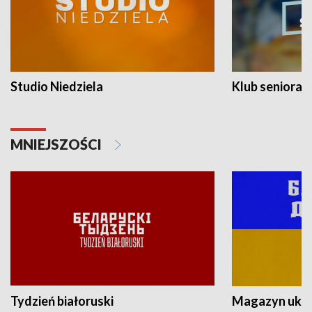
Studio Niedziela
Klub seniora
MNIEJSZOŚCI
Tydzień białoruski
Magazyn ukra