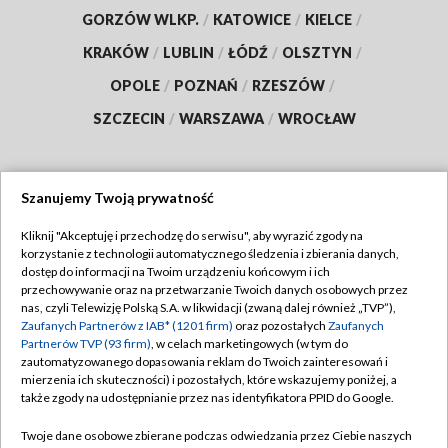
GORZÓW WLKP.
/
KATOWICE
/
KIELCE
/
KRAKÓW
/
LUBLIN
/
ŁÓDŹ
/
OLSZTYN
/
OPOLE
/
POZNAŃ
/
RZESZÓW
/
SZCZECIN
/
WARSZAWA
/
WROCŁAW
Szanujemy Twoją prywatność
Dołącz do nas:
Kliknij "Akceptuję i przechodzę do serwisu", aby wyrazić zgody na
korzystanie z technologii automatycznego śledzenia i zbierania danych,
TVP
dostęp do informacji na Twoim urządzeniu końcowym i ich
Abonament TVP
przechowywanie oraz na przetwarzanie Twoich danych osobowych przez
Regulamin TVP
nas, czyli Telewizję Polską S.A. w likwidacji (zwaną dalej również „TVP”),
Emisja w TVP
Polityka prywatności
Zaufanych Partnerów z IAB* (1201 firm)
oraz pozostałych
Zaufanych
Partnerów TVP (93 firm)
, w celach marketingowych (w tym do
Centrum informacji TVP
Moje zgody
zautomatyzowanego dopasowania reklam do Twoich zainteresowań i
mierzenia ich skuteczności) i pozostałych, które wskazujemy poniżej, a
Naziemna Telewizja Cyfrowa
Pomoc
także zgody na udostępnianie przez nas identyfikatora PPID do Google.
Sklep TVP
Biuro reklamy
Twoje dane osobowe zbierane podczas odwiedzania przez Ciebie naszych