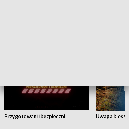
Grajmy Swoje
Białostocki Te
NAUKA I EDUKACJA
Przygotowani i bezpieczni
Uwaga kleszc