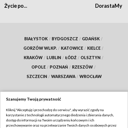
Życie po...
DorastaMy
BIAŁYSTOK
/
BYDGOSZCZ
/
GDAŃSK
/
GORZÓW WLKP.
/
KATOWICE
/
KIELCE
/
KRAKÓW
/
LUBLIN
/
ŁÓDŹ
/
OLSZTYN
/
OPOLE
/
POZNAŃ
/
RZESZÓW
/
SZCZECIN
/
WARSZAWA
/
WROCŁAW
Szanujemy Twoją prywatność
Dołącz do nas:
Kliknij "Akceptuję i przechodzę do serwisu", aby wyrazić zgody na
korzystanie z technologii automatycznego śledzenia i zbierania danych,
TVP
dostęp do informacji na Twoim urządzeniu końcowym i ich
Abonament TVP
przechowywanie oraz na przetwarzanie Twoich danych osobowych przez
Regulamin TVP