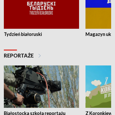
Tydzień białoruski
Magazyn ukra
REPORTAŻE
Białostocka szkoła reportażu
Z Koronkiewic