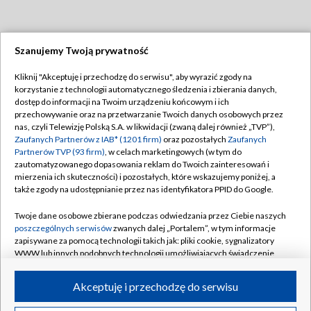
Szanujemy Twoją prywatność
Dołącz do nas:
Kliknij "Akceptuję i przechodzę do serwisu", aby wyrazić zgody na
korzystanie z technologii automatycznego śledzenia i zbierania danych,
TVP
dostęp do informacji na Twoim urządzeniu końcowym i ich
Abonament TVP
przechowywanie oraz na przetwarzanie Twoich danych osobowych przez
Regulamin TVP
nas, czyli Telewizję Polską S.A. w likwidacji (zwaną dalej również „TVP”),
Emisja w TVP
Polityka prywatności
Zaufanych Partnerów z IAB* (1201 firm)
oraz pozostałych
Zaufanych
Partnerów TVP (93 firm)
, w celach marketingowych (w tym do
Centrum informacji TVP
Moje zgody
zautomatyzowanego dopasowania reklam do Twoich zainteresowań i
mierzenia ich skuteczności) i pozostałych, które wskazujemy poniżej, a
Naziemna Telewizja Cyfrowa
Pomoc
także zgody na udostępnianie przez nas identyfikatora PPID do Google.
Sklep TVP
Biuro reklamy
Twoje dane osobowe zbierane podczas odwiedzania przez Ciebie naszych
Rada Programowa
Kontakt
poszczególnych serwisów
zwanych dalej „Portalem”, w tym informacje
zapisywane za pomocą technologii takich jak: pliki cookie, sygnalizatory
System NOS
WWW lub innych podobnych technologii umożliwiających świadczenie
dopasowanych i bezpiecznych usług, personalizację treści oraz reklam,
Informacje o nadawcy
Kanały
udostępnianie funkcji mediów społecznościowych oraz analizowanie
Akceptuję i przechodzę do serwisu
ruchu w Internecie.
Program dla prasy
©2026 Telewizja Polska S.A. w likwidacji