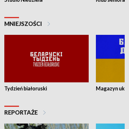
MNIEJSZOŚCI
Tydzień białoruski
Magazyn ukra
REPORTAŻE