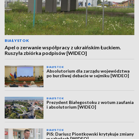
BIAŁYSTOK
Apel o zerwanie współpracy z ukraińskim Łuckiem.
Ruszyła zbiórka podpisów [WIDEO]
BIAŁYSTOK
Absolutorium dla zarządu województwa
po burzliwej debacie w sejmiku [WIDEO]
BIAŁYSTOK
Prezydent Białegostoku z wotum zaufania
i absolutorium [WIDEO]
BIAŁYSTOK
PiS: Dariusz Piontkowski krytykuje zmiany
w szkołach [WIDEO]