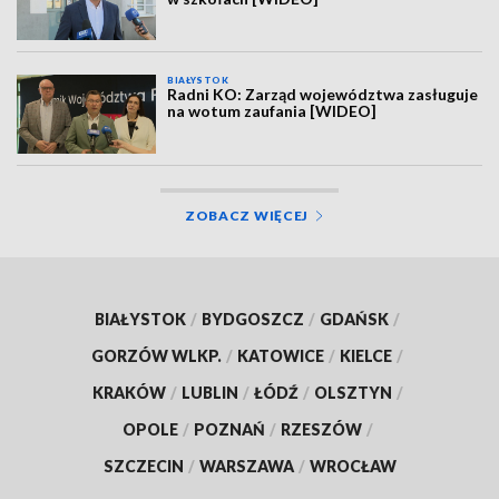
BIAŁYSTOK
Radni KO: Zarząd województwa zasługuje
na wotum zaufania [WIDEO]
ZOBACZ WIĘCEJ
BIAŁYSTOK
/
BYDGOSZCZ
/
GDAŃSK
/
GORZÓW WLKP.
/
KATOWICE
/
KIELCE
/
KRAKÓW
/
LUBLIN
/
ŁÓDŹ
/
OLSZTYN
/
OPOLE
/
POZNAŃ
/
RZESZÓW
/
SZCZECIN
/
WARSZAWA
/
WROCŁAW