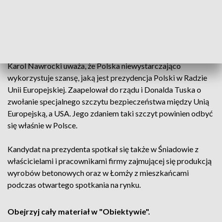
W Kolnie mówił o kwestiach bezpieczeństwa i deklarował,
że jako prezydent kraju będzie chciał rozbudowywać siły
zbrojne RP.
Karol Nawrocki uważa, że Polska niewystarczająco
wykorzystuje szansę, jaką jest prezydencja Polski w Radzie
Unii Europejskiej. Zaapelował do rządu i Donalda Tuska o
zwołanie specjalnego szczytu bezpieczeństwa między Unią
Europejską, a USA. Jego zdaniem taki szczyt powinien odbyć
się właśnie w Polsce.
Kandydat na prezydenta spotkał się także w Śniadowie z
właścicielami i pracownikami firmy zajmującej się produkcją
wyrobów betonowych oraz w Łomży z mieszkańcami
podczas otwartego spotkania na rynku.
Obejrzyj cały materiał w "Obiektywie".