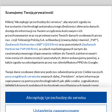
Szanujemy Twoją prywatność
Dołącz do nas:
Kliknij "Akceptuję i przechodzę do serwisu", aby wyrazić zgody na
korzystanie z technologii automatycznego śledzenia i zbierania danych,
TVP
dostęp do informacji na Twoim urządzeniu końcowym i ich
Abonament TVP
przechowywanie oraz na przetwarzanie Twoich danych osobowych przez
Regulamin TVP
nas, czyli Telewizję Polską S.A. w likwidacji (zwaną dalej również „TVP”),
Emisja w TVP
Polityka prywatności
Zaufanych Partnerów z IAB* (1201 firm)
oraz pozostałych
Zaufanych
Partnerów TVP (93 firm)
, w celach marketingowych (w tym do
Centrum informacji TVP
Moje zgody
zautomatyzowanego dopasowania reklam do Twoich zainteresowań i
mierzenia ich skuteczności) i pozostałych, które wskazujemy poniżej, a
Naziemna Telewizja Cyfrowa
Pomoc
także zgody na udostępnianie przez nas identyfikatora PPID do Google.
Sklep TVP
Biuro reklamy
Twoje dane osobowe zbierane podczas odwiedzania przez Ciebie naszych
Rada Programowa
Kontakt
poszczególnych serwisów
zwanych dalej „Portalem”, w tym informacje
zapisywane za pomocą technologii takich jak: pliki cookie, sygnalizatory
System NOS
WWW lub innych podobnych technologii umożliwiających świadczenie
dopasowanych i bezpiecznych usług, personalizację treści oraz reklam,
Informacje o nadawcy
Kanały
udostępnianie funkcji mediów społecznościowych oraz analizowanie
Akceptuję i przechodzę do serwisu
ruchu w Internecie.
Program dla prasy
©2026 Telewizja Polska S.A. w likwidacji
Biuro Reklamy
Twoje dane osobowe zbierane podczas odwiedzania przez Ciebie
Ustawienia zaawansowane