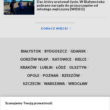
Dar, który uratował życie. W Białymstoku
pobrano narządy do przeszczepów od
młodego mężczyzny [WIDEO]
ZOBACZ WIĘCEJ
BIAŁYSTOK
/
BYDGOSZCZ
/
GDAŃSK
/
GORZÓW WLKP.
/
KATOWICE
/
KIELCE
/
KRAKÓW
/
LUBLIN
/
ŁÓDŹ
/
OLSZTYN
/
OPOLE
/
POZNAŃ
/
RZESZÓW
/
SZCZECIN
/
WARSZAWA
/
WROCŁAW
Szanujemy Twoją prywatność
Dołącz do nas: