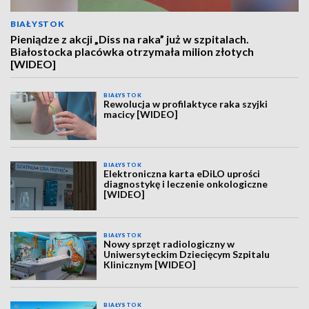
BIAŁYSTOK
Pieniądze z akcji „Diss na raka” już w szpitalach.
Białostocka placówka otrzymała milion złotych
[WIDEO]
BIAŁYSTOK
Rewolucja w profilaktyce raka szyjki
macicy [WIDEO]
BIAŁYSTOK
Elektroniczna karta eDiLO uprości
diagnostykę i leczenie onkologiczne
[WIDEO]
BIAŁYSTOK
Nowy sprzęt radiologiczny w
Uniwersyteckim Dziecięcym Szpitalu
Klinicznym [WIDEO]
BIAŁYSTOK