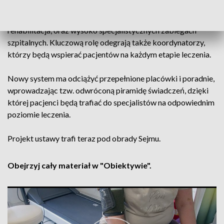
podstawowej diagnostyki i leczenia, zaawansowanych
procedurach, takich jak kardiologia interwencyjna czy
rehabilitacja, oraz wysoko specjalistycznych zabiegach
szpitalnych. Kluczową rolę odegrają także koordynatorzy,
którzy będą wspierać pacjentów na każdym etapie leczenia.
Nowy system ma odciążyć przepełnione placówki i poradnie,
wprowadzając tzw. odwróconą piramidę świadczeń, dzięki
której pacjenci będą trafiać do specjalistów na odpowiednim
poziomie leczenia.
Projekt ustawy trafi teraz pod obrady Sejmu.
Obejrzyj cały materiał w "Obiektywie".