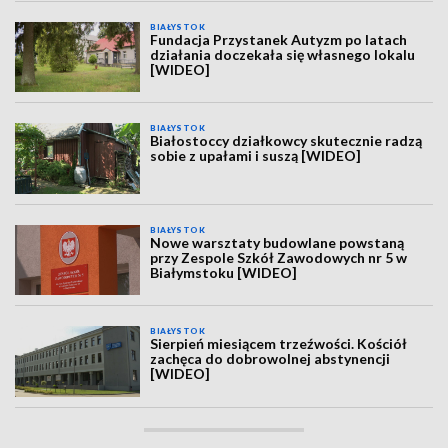
BIAŁYSTOK
Fundacja Przystanek Autyzm po latach
działania doczekała się własnego lokalu
[WIDEO]
BIAŁYSTOK
Białostoccy działkowcy skutecznie radzą
sobie z upałami i suszą [WIDEO]
BIAŁYSTOK
Nowe warsztaty budowlane powstaną
przy Zespole Szkół Zawodowych nr 5 w
Białymstoku [WIDEO]
BIAŁYSTOK
Sierpień miesiącem trzeźwości. Kościół
zachęca do dobrowolnej abstynencji
[WIDEO]