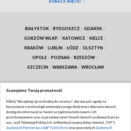
ZOBACZ WIĘCEJ
BIAŁYSTOK
/
BYDGOSZCZ
/
GDAŃSK
/
GORZÓW WLKP.
/
KATOWICE
/
KIELCE
/
KRAKÓW
/
LUBLIN
/
ŁÓDŹ
/
OLSZTYN
/
OPOLE
/
POZNAŃ
/
RZESZÓW
/
SZCZECIN
/
WARSZAWA
/
WROCŁAW
Szanujemy Twoją prywatność
Dołącz do nas:
Kliknij "Akceptuję i przechodzę do serwisu", aby wyrazić zgody na
korzystanie z technologii automatycznego śledzenia i zbierania danych,
TVP
dostęp do informacji na Twoim urządzeniu końcowym i ich
Abonament TVP
przechowywanie oraz na przetwarzanie Twoich danych osobowych przez
Regulamin TVP
nas, czyli Telewizję Polską S.A. w likwidacji (zwaną dalej również „TVP”),
Emisja w TVP
Polityka prywatności
Zaufanych Partnerów z IAB* (1201 firm)
oraz pozostałych
Zaufanych