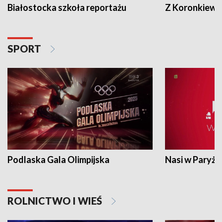
Białostocka szkoła reportażu
Z Koronkiewic
SPORT
Podlaska Gala Olimpijska
Nasi w Paryżu
ROLNICTWO I WIEŚ