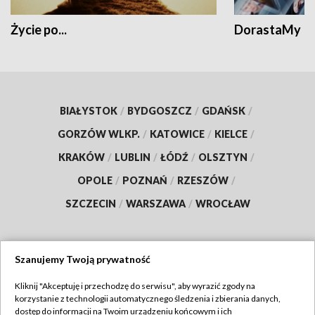
Życie po...
DorastaMy
BIAŁYSTOK
/
BYDGOSZCZ
/
GDAŃSK
/
GORZÓW WLKP.
/
KATOWICE
/
KIELCE
/
KRAKÓW
/
LUBLIN
/
ŁÓDŹ
/
OLSZTYN
/
OPOLE
/
POZNAŃ
/
RZESZÓW
/
SZCZECIN
/
WARSZAWA
/
WROCŁAW
Szanujemy Twoją prywatność
Dołącz do nas:
Kliknij "Akceptuję i przechodzę do serwisu", aby wyrazić zgody na
korzystanie z technologii automatycznego śledzenia i zbierania danych,
TVP
dostęp do informacji na Twoim urządzeniu końcowym i ich