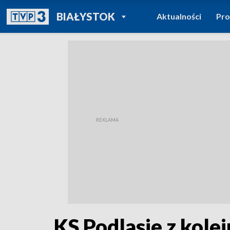
POWRÓT DO
BIAŁYSTOK
Aktualności
Pr
TVP REGIONY
KS Podlasie z kol