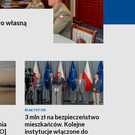
ło własną
BIAŁYSTOK
3 mln zł na bezpieczeństwo
nia
mieszkańców. Kolejne
EO]
instytucje włączone do