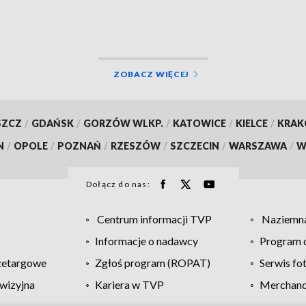
ZOBACZ WIĘCEJ
SZCZ
/
GDAŃSK
/
GORZÓW WLKP.
/
KATOWICE
/
KIELCE
/
KRA
N
/
OPOLE
/
POZNAŃ
/
RZESZÓW
/
SZCZECIN
/
WARSZAWA
/
W
Dołącz do nas:
Centrum informacji TVP
Naziemna
Informacje o nadawcy
Program d
zetargowe
Zgłoś program (ROPAT)
Serwis fo
wizyjna
Kariera w TVP
Merchandi