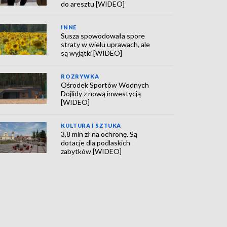
do aresztu [WIDEO]
INNE
Susza spowodowała spore
straty w wielu uprawach, ale
są wyjątki [WIDEO]
ROZRYWKA
Ośrodek Sportów Wodnych
Dojlidy z nową inwestycją
[WIDEO]
KULTURA I SZTUKA
3,8 mln zł na ochronę. Są
dotacje dla podlaskich
zabytków [WIDEO]