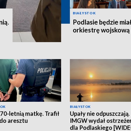
BIAŁYSTOK
nią.
Podlasie będzie mia
orkiestrę wojskową
TOK
BIAŁYSTOK
 70-letnią matkę. Trafił
Upały nie odpuszczają.
 do aresztu
IMGW wydał ostrzeże
dla Podlaskiego [WID