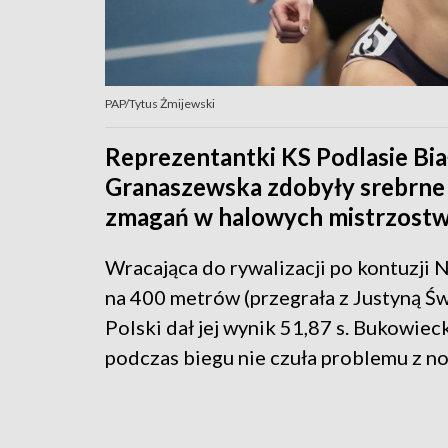
PAP/Tytus Żmijewski
Reprezentantki KS Podlasie Bia
Granaszewska zdobyły srebrne 
zmagań w halowych mistrzostwa
Wracająca do rywalizacji po kontuzji N
na 400 metrów (przegrała z Justyną Św
Polski dał jej wynik 51,87 s. Bukowie
podczas biegu nie czuła problemu z nog