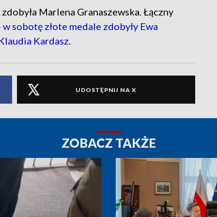
 zdobyła Marlena Granaszewska. Łączny
-
w sobotę złote medale zdobyły Ewa
Klaudia Kardasz
.
UDOSTĘPNIJ NA X
ZOBACZ TAKŻE