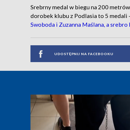
Srebrny medal w biegu na 200 metrów
dorobek klubu z Podlasia to 5 medali 
Swoboda i Zuzanna Maślana, a srebro 
UDOSTĘPNIJ NA FACEBOOKU