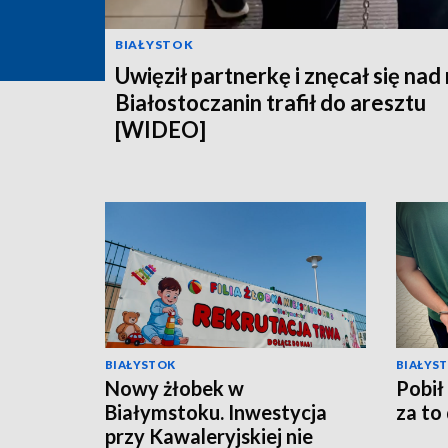
BIAŁYSTOK
Uwięził partnerkę i znęcał się nad 
Białostoczanin trafił do aresztu
[WIDEO]
BIAŁYSTOK
BIAŁYS
Nowy żłobek w
Pobił
Białymstoku. Inwestycja
za to
przy Kawaleryjskiej nie