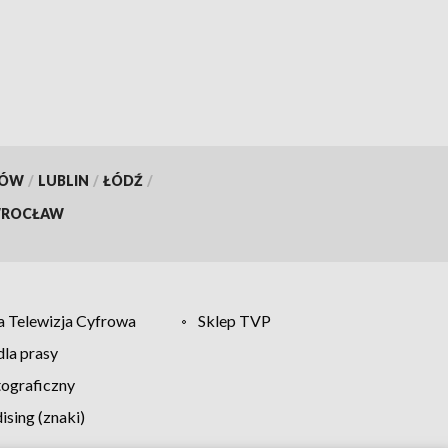
systemu ochrony ludności
[WIDEO]
KÓW
/
LUBLIN
/
ŁÓDŹ
/
ROCŁAW
 Telewizja Cyfrowa
Sklep TVP
la prasy
tograficzny
sing (znaki)