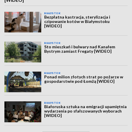
BIAŁYSTOK
Bezpłatna kastracja, sterylizacja i
czipowanie kotów w Białymstoku
[WIDEO]
BIAŁYSTOK
Sto mieszkań i bulwary nad Kanałem
Bystrym zamiast Fregaty [WIDEO]
BIAŁYSTOK
Ponad milion złotych strat po pożarze w
gospodarstwie pod Łomżą [WIDEO]
BIAŁYSTOK
Białoruska sztuka na emigracji upamiętnia
wydarzenia po sfałszowanych wyborach
[WIDEO]