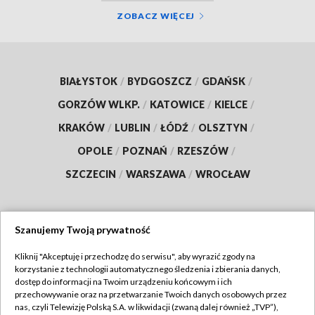
ZOBACZ WIĘCEJ
BIAŁYSTOK
/
BYDGOSZCZ
/
GDAŃSK
/
GORZÓW WLKP.
/
KATOWICE
/
KIELCE
/
KRAKÓW
/
LUBLIN
/
ŁÓDŹ
/
OLSZTYN
/
OPOLE
/
POZNAŃ
/
RZESZÓW
/
SZCZECIN
/
WARSZAWA
/
WROCŁAW
Szanujemy Twoją prywatność
Dołącz do nas:
Kliknij "Akceptuję i przechodzę do serwisu", aby wyrazić zgody na
korzystanie z technologii automatycznego śledzenia i zbierania danych,
TVP
dostęp do informacji na Twoim urządzeniu końcowym i ich
Abonament TVP
przechowywanie oraz na przetwarzanie Twoich danych osobowych przez
Regulamin TVP
nas, czyli Telewizję Polską S.A. w likwidacji (zwaną dalej również „TVP”),