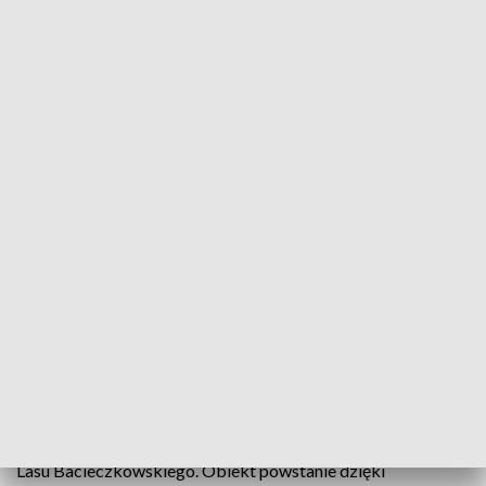
fot. TVP3 Białystok
Na obrzeżach Białegostoku powstanie
nowoczesne centrum zarządzania kryzysowego.
Celem inwestycji jest zintegrowana współpraca w
przeciwdziałaniu oraz ograniczaniu skutków
związanych z występowaniem anomalii
pogodowych oraz innych sytuacji kryzysowych.
Siedziba centrum zarządzania kryzysowego zostanie
wybudowana za 4 lata na dwuhektarowej działce w okolicy
Lasu Bacieczkowskiego. Obiekt powstanie dzięki