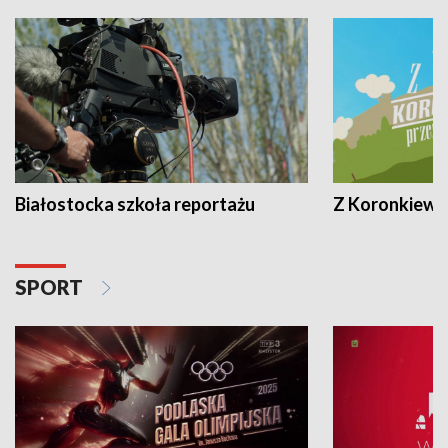
Białostocka szkoła reportażu
Z Koronkiewic
SPORT