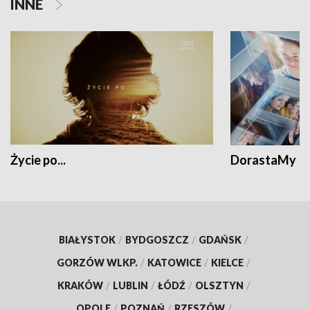
INNE
Życie po...
DorastaMy
BIAŁYSTOK
/
BYDGOSZCZ
/
GDAŃSK
/
GORZÓW WLKP.
/
KATOWICE
/
KIELCE
/
KRAKÓW
/
LUBLIN
/
ŁÓDŹ
/
OLSZTYN
/
OPOLE
/
POZNAŃ
/
RZESZÓW
/