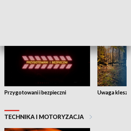
Grajmy Swoje
Białostocki Te
NAUKA I EDUKACJA
Przygotowani i bezpieczni
Uwaga kleszc
TECHNIKA I MOTORYZACJA