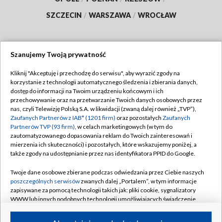
SZCZECIN
/
WARSZAWA
/
WROCŁAW
Szanujemy Twoją prywatność
Dołącz do nas:
Kliknij "Akceptuję i przechodzę do serwisu", aby wyrazić zgody na
korzystanie z technologii automatycznego śledzenia i zbierania danych,
TVP
dostęp do informacji na Twoim urządzeniu końcowym i ich
Abonament TVP
przechowywanie oraz na przetwarzanie Twoich danych osobowych przez
Regulamin TVP
nas, czyli Telewizję Polską S.A. w likwidacji (zwaną dalej również „TVP”),
Emisja w TVP
Polityka prywatności
Zaufanych Partnerów z IAB* (1201 firm)
oraz pozostałych
Zaufanych
Partnerów TVP (93 firm)
, w celach marketingowych (w tym do
Centrum informacji TVP
Moje zgody
zautomatyzowanego dopasowania reklam do Twoich zainteresowań i
mierzenia ich skuteczności) i pozostałych, które wskazujemy poniżej, a
Naziemna Telewizja Cyfrowa
Pomoc
także zgody na udostępnianie przez nas identyfikatora PPID do Google.
Sklep TVP
Biuro reklamy
Twoje dane osobowe zbierane podczas odwiedzania przez Ciebie naszych
Rada Programowa
Kontakt
poszczególnych serwisów
zwanych dalej „Portalem”, w tym informacje
zapisywane za pomocą technologii takich jak: pliki cookie, sygnalizatory
System NOS
WWW lub innych podobnych technologii umożliwiających świadczenie
dopasowanych i bezpiecznych usług, personalizację treści oraz reklam,
Informacje o nadawcy
Kanały
udostępnianie funkcji mediów społecznościowych oraz analizowanie