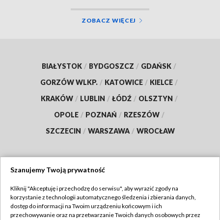
ZOBACZ WIĘCEJ
BIAŁYSTOK
/
BYDGOSZCZ
/
GDAŃSK
/
GORZÓW WLKP.
/
KATOWICE
/
KIELCE
/
KRAKÓW
/
LUBLIN
/
ŁÓDŹ
/
OLSZTYN
/
OPOLE
/
POZNAŃ
/
RZESZÓW
/
SZCZECIN
/
WARSZAWA
/
WROCŁAW
Szanujemy Twoją prywatność
Dołącz do nas:
Kliknij "Akceptuję i przechodzę do serwisu", aby wyrazić zgody na
korzystanie z technologii automatycznego śledzenia i zbierania danych,
TVP
dostęp do informacji na Twoim urządzeniu końcowym i ich
Abonament TVP
przechowywanie oraz na przetwarzanie Twoich danych osobowych przez
Regulamin TVP