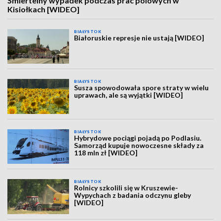
Śmiertelny wypadek podczas prac polowych w
Kisiołkach [WIDEO]
BIAŁYSTOK
Białoruskie represje nie ustają [WIDEO]
BIAŁYSTOK
Susza spowodowała spore straty w wielu
uprawach, ale są wyjątki [WIDEO]
BIAŁYSTOK
Hybrydowe pociągi pojadą po Podlasiu.
Samorząd kupuje nowoczesne składy za
118 mln zł [WIDEO]
BIAŁYSTOK
Rolnicy szkolili się w Kruszewie-
Wypychach z badania odczynu gleby
[WIDEO]