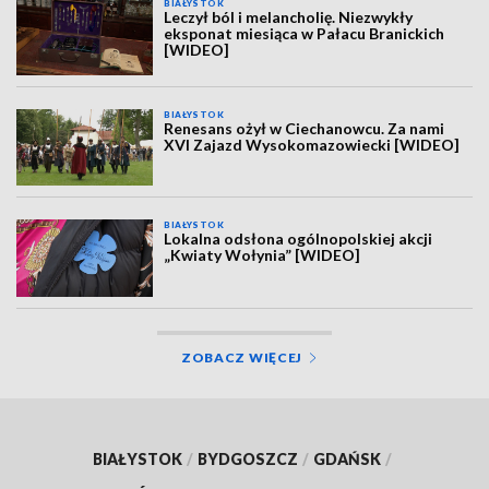
BIAŁYSTOK
Leczył ból i melancholię. Niezwykły
eksponat miesiąca w Pałacu Branickich
[WIDEO]
BIAŁYSTOK
Renesans ożył w Ciechanowcu. Za nami
XVI Zajazd Wysokomazowiecki [WIDEO]
BIAŁYSTOK
Lokalna odsłona ogólnopolskiej akcji
„Kwiaty Wołynia” [WIDEO]
ZOBACZ WIĘCEJ
BIAŁYSTOK
/
BYDGOSZCZ
/
GDAŃSK
/