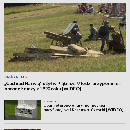
BIAŁYSTOK
„Cud nad Narwią” ożył w Piątnicy. Młodzi przypomnieli
obronę Łomży z 1920 roku [WIDEO]
BIAŁYSTOK
Upamiętniono ofiary niemieckiej
pacyfikacji wsi Krasowo-Częstki [WIDEO]