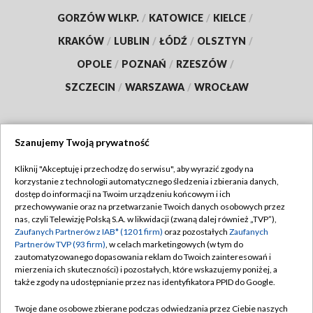
GORZÓW WLKP.
/
KATOWICE
/
KIELCE
/
KRAKÓW
/
LUBLIN
/
ŁÓDŹ
/
OLSZTYN
/
OPOLE
/
POZNAŃ
/
RZESZÓW
/
SZCZECIN
/
WARSZAWA
/
WROCŁAW
Szanujemy Twoją prywatność
Dołącz do nas:
Kliknij "Akceptuję i przechodzę do serwisu", aby wyrazić zgody na
korzystanie z technologii automatycznego śledzenia i zbierania danych,
TVP
dostęp do informacji na Twoim urządzeniu końcowym i ich
Abonament TVP
przechowywanie oraz na przetwarzanie Twoich danych osobowych przez
Regulamin TVP
nas, czyli Telewizję Polską S.A. w likwidacji (zwaną dalej również „TVP”),
Emisja w TVP
Polityka prywatności
Zaufanych Partnerów z IAB* (1201 firm)
oraz pozostałych
Zaufanych
Partnerów TVP (93 firm)
, w celach marketingowych (w tym do
Centrum informacji TVP
Moje zgody
zautomatyzowanego dopasowania reklam do Twoich zainteresowań i
mierzenia ich skuteczności) i pozostałych, które wskazujemy poniżej, a
Naziemna Telewizja Cyfrowa
Pomoc
także zgody na udostępnianie przez nas identyfikatora PPID do Google.
Sklep TVP
Biuro reklamy
Twoje dane osobowe zbierane podczas odwiedzania przez Ciebie naszych