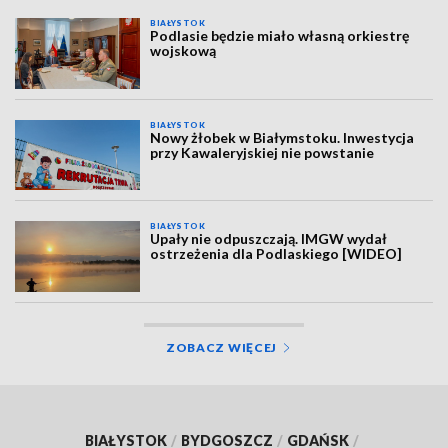
BIAŁYSTOK
Podlasie będzie miało własną orkiestrę
wojskową
BIAŁYSTOK
Nowy żłobek w Białymstoku. Inwestycja
przy Kawaleryjskiej nie powstanie
BIAŁYSTOK
Upały nie odpuszczają. IMGW wydał
ostrzeżenia dla Podlaskiego [WIDEO]
ZOBACZ WIĘCEJ
BIAŁYSTOK
/
BYDGOSZCZ
/
GDAŃSK
/