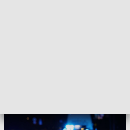
POWRÓT DO
BIAŁYSTOK
TVP REGIONY
Śmiertelny wypadek na DK 65
2025-02-19
oprac. MP/podlaska policja