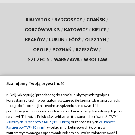
BIAŁYSTOK
/
BYDGOSZCZ
/
GDAŃSK
/
GORZÓW WLKP.
/
KATOWICE
/
KIELCE
/
KRAKÓW
/
LUBLIN
/
ŁÓDŹ
/
OLSZTYN
/
OPOLE
/
POZNAŃ
/
RZESZÓW
/
SZCZECIN
/
WARSZAWA
/
WROCŁAW
Szanujemy Twoją prywatność
Dołącz do nas:
Kliknij "Akceptuję i przechodzę do serwisu", aby wyrazić zgody na
korzystanie z technologii automatycznego śledzenia i zbierania danych,
TVP
dostęp do informacji na Twoim urządzeniu końcowym i ich
Abonament TVP
przechowywanie oraz na przetwarzanie Twoich danych osobowych przez
Regulamin TVP
nas, czyli Telewizję Polską S.A. w likwidacji (zwaną dalej również „TVP”),
Emisja w TVP
Polityka prywatności
Zaufanych Partnerów z IAB* (1201 firm)
oraz pozostałych
Zaufanych
Partnerów TVP (93 firm)
, w celach marketingowych (w tym do
Centrum informacji TVP
Moje zgody
zautomatyzowanego dopasowania reklam do Twoich zainteresowań i