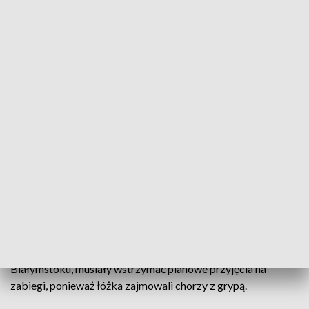
fot.TVP3 Białystok
Wciąż utrzymuje się wysoka liczba zachorowań na
grypę w regionie. Tylko w styczniu tego roku
odnotowano ponad 7 tysięcy przypadków, a w
pierwszej połowie lutego - blisko 3 tysiące.
Najwięcej zachorowań jest na grypę typu A. W związku z
tym, szpitale, takie jak Uniwersytecki Szpital Kliniczny w
Białymstoku, musiały wstrzymać planowe przyjęcia na
zabiegi, ponieważ łóżka zajmowali chorzy z grypą.