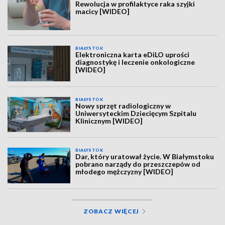
Rewolucja w profilaktyce raka szyjki
macicy [WIDEO]
BIAŁYSTOK
Elektroniczna karta eDiLO uprości
diagnostykę i leczenie onkologiczne
[WIDEO]
BIAŁYSTOK
Nowy sprzęt radiologiczny w
Uniwersyteckim Dziecięcym Szpitalu
Klinicznym [WIDEO]
BIAŁYSTOK
Dar, który uratował życie. W Białymstoku
pobrano narządy do przeszczepów od
młodego mężczyzny [WIDEO]
ZOBACZ WIĘCEJ