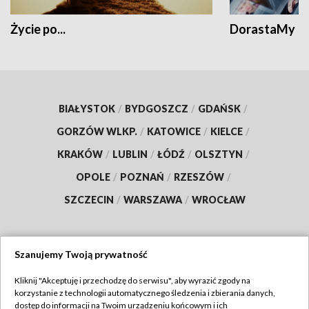
Życie po...
DorastaMy
BIAŁYSTOK
/
BYDGOSZCZ
/
GDAŃSK
/
GORZÓW WLKP.
/
KATOWICE
/
KIELCE
/
KRAKÓW
/
LUBLIN
/
ŁÓDŹ
/
OLSZTYN
/
OPOLE
/
POZNAŃ
/
RZESZÓW
/
SZCZECIN
/
WARSZAWA
/
WROCŁAW
Szanujemy Twoją prywatność
Dołącz do nas:
Kliknij "Akceptuję i przechodzę do serwisu", aby wyrazić zgody na
korzystanie z technologii automatycznego śledzenia i zbierania danych,
TVP
dostęp do informacji na Twoim urządzeniu końcowym i ich