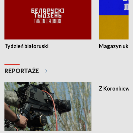
Tydzień białoruski
Magazyn ukra
REPORTAŻE
Z Koronkiewic