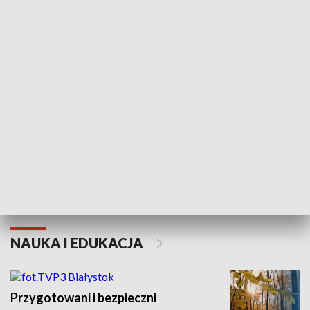
KULTURA I SZTUKA
Białostocki Te
Grajmy Swoje
NAUKA I EDUKACJA
Przygotowani i bezpieczni