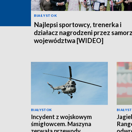
BIAŁYSTOK
Najlepsi sportowcy, trenerka i
działacz nagrodzeni przez samor
województwa [WIDEO]
BIAŁYSTOK
BIAŁYS
Incydent z wojskowym
Jagie
śmigłowcem. Maszyna
Range
zerwała przewody
odwró