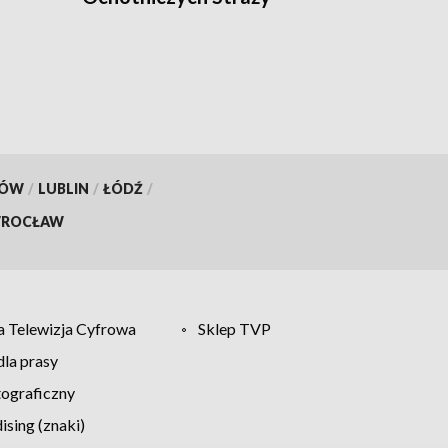
Pożarnych [WIDEO]
KÓW
/
LUBLIN
/
ŁÓDŹ
/
ROCŁAW
 Telewizja Cyfrowa
Sklep TVP
la prasy
tograficzny
sing (znaki)