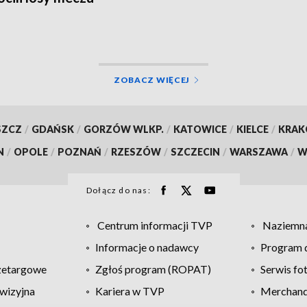
ZOBACZ WIĘCEJ
SZCZ
/
GDAŃSK
/
GORZÓW WLKP.
/
KATOWICE
/
KIELCE
/
KRA
N
/
OPOLE
/
POZNAŃ
/
RZESZÓW
/
SZCZECIN
/
WARSZAWA
/
W
Dołącz do nas:
Centrum informacji TVP
Naziemna
Informacje o nadawcy
Program d
zetargowe
Zgłoś program (ROPAT)
Serwis fo
wizyjna
Kariera w TVP
Merchandi