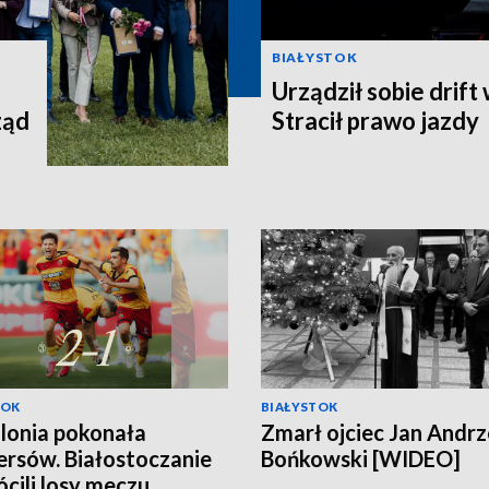
BIAŁYSTOK
Urządził sobie drift
ząd
Stracił prawo jazdy
TOK
BIAŁYSTOK
llonia pokonała
Zmarł ojciec Jan Andrz
rsów. Białostoczanie
Bońkowski [WIDEO]
cili losy meczu