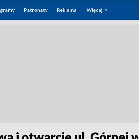
ogramy
Patronaty
Reklama
Więcej
a i otwarcie ul. Górnej