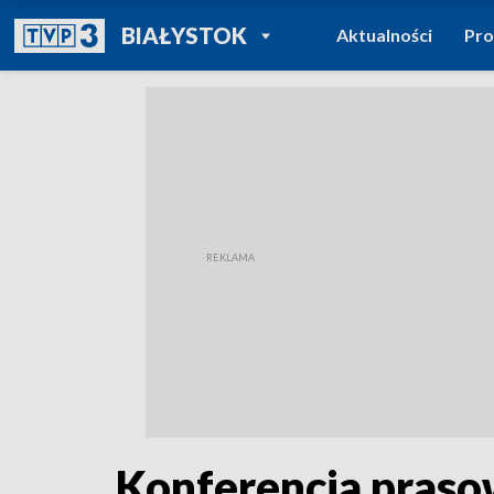
POWRÓT DO
BIAŁYSTOK
Aktualności
Pr
TVP REGIONY
Konferencja prasow