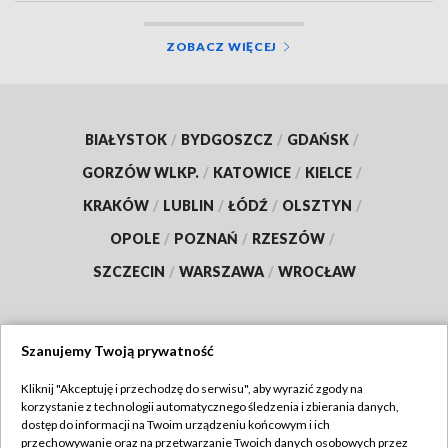
ZOBACZ WIĘCEJ
BIAŁYSTOK
/
BYDGOSZCZ
/
GDAŃSK
/
GORZÓW WLKP.
/
KATOWICE
/
KIELCE
/
KRAKÓW
/
LUBLIN
/
ŁÓDŹ
/
OLSZTYN
/
OPOLE
/
POZNAŃ
/
RZESZÓW
/
SZCZECIN
/
WARSZAWA
/
WROCŁAW
Szanujemy Twoją prywatność
Dołącz do nas:
Kliknij "Akceptuję i przechodzę do serwisu", aby wyrazić zgody na
korzystanie z technologii automatycznego śledzenia i zbierania danych,
TVP
dostęp do informacji na Twoim urządzeniu końcowym i ich
Abonament TVP
przechowywanie oraz na przetwarzanie Twoich danych osobowych przez