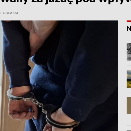
K PODLASKI
N