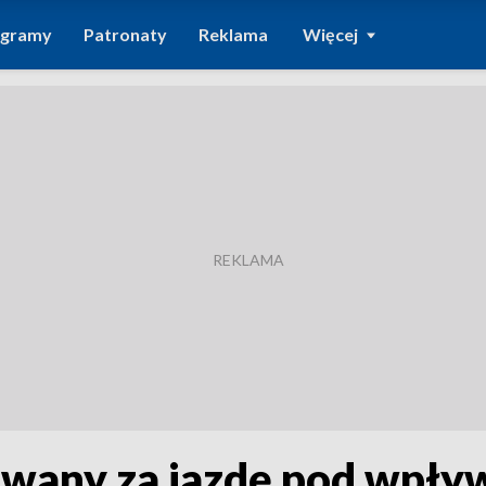
ogramy
Patronaty
Reklama
Więcej
owany za jazdę pod wpł