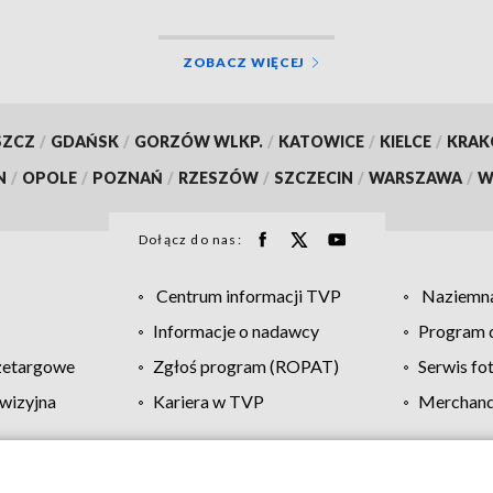
ZOBACZ WIĘCEJ
SZCZ
/
GDAŃSK
/
GORZÓW WLKP.
/
KATOWICE
/
KIELCE
/
KRA
N
/
OPOLE
/
POZNAŃ
/
RZESZÓW
/
SZCZECIN
/
WARSZAWA
/
W
Dołącz do nas:
Centrum informacji TVP
Naziemna
Informacje o nadawcy
Program d
zetargowe
Zgłoś program (ROPAT)
Serwis fo
wizyjna
Kariera w TVP
Merchandi