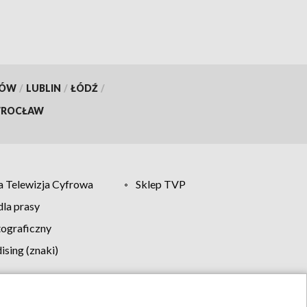
KÓW
/
LUBLIN
/
ŁÓDŹ
/
ROCŁAW
 Telewizja Cyfrowa
Sklep TVP
la prasy
tograficzny
sing (znaki)