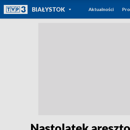
POWRÓT DO
BIAŁYSTOK
Aktualności
Pr
TVP REGIONY
Nastolatek areszt