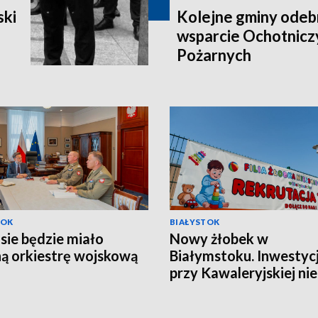
ski
Kolejne gminy odeb
wsparcie Ochotnicz
Pożarnych
TOK
BIAŁYSTOK
sie będzie miało
Nowy żłobek w
ą orkiestrę wojskową
Białymstoku. Inwestyc
przy Kawaleryjskiej nie
powstanie