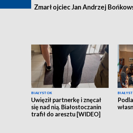
Zmarł ojciec Jan Andrzej Bońkow
BIAŁYSTOK
BIAŁYS
Uwięził partnerkę i znęcał
Podla
się nad nią. Białostoczanin
własn
trafił do aresztu [WIDEO]