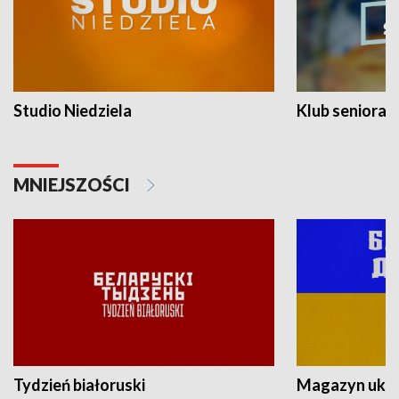
Studio Niedziela
Klub seniora
MNIEJSZOŚCI
Tydzień białoruski
Magazyn ukra