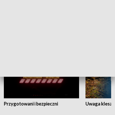
Grajmy Swoje
Białostocki Te
NAUKA I EDUKACJA
Przygotowani i bezpieczni
Uwaga kleszc