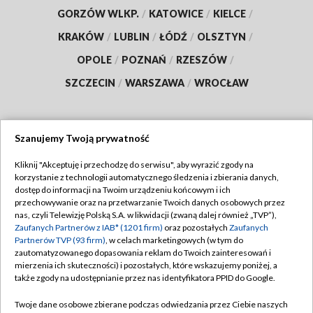
GORZÓW WLKP.
/
KATOWICE
/
KIELCE
/
KRAKÓW
/
LUBLIN
/
ŁÓDŹ
/
OLSZTYN
/
OPOLE
/
POZNAŃ
/
RZESZÓW
/
SZCZECIN
/
WARSZAWA
/
WROCŁAW
Szanujemy Twoją prywatność
Dołącz do nas:
Kliknij "Akceptuję i przechodzę do serwisu", aby wyrazić zgody na
korzystanie z technologii automatycznego śledzenia i zbierania danych,
TVP
dostęp do informacji na Twoim urządzeniu końcowym i ich
Abonament TVP
przechowywanie oraz na przetwarzanie Twoich danych osobowych przez
Regulamin TVP
nas, czyli Telewizję Polską S.A. w likwidacji (zwaną dalej również „TVP”),
Emisja w TVP
Polityka prywatności
Zaufanych Partnerów z IAB* (1201 firm)
oraz pozostałych
Zaufanych
Partnerów TVP (93 firm)
, w celach marketingowych (w tym do
Centrum informacji TVP
Moje zgody
zautomatyzowanego dopasowania reklam do Twoich zainteresowań i
mierzenia ich skuteczności) i pozostałych, które wskazujemy poniżej, a
Naziemna Telewizja Cyfrowa
Pomoc
także zgody na udostępnianie przez nas identyfikatora PPID do Google.
Sklep TVP
Biuro reklamy
Twoje dane osobowe zbierane podczas odwiedzania przez Ciebie naszych