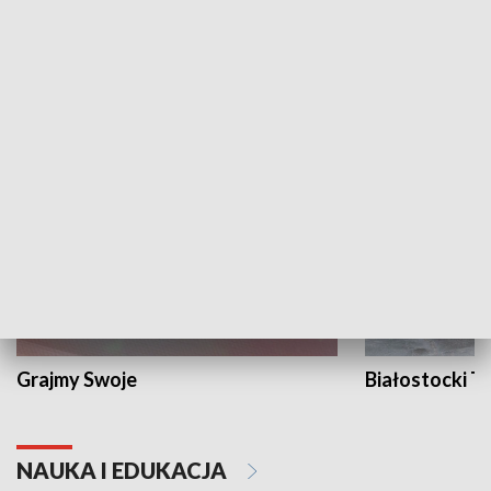
Żyjący Kościół
Usłyszeć Ewa
KULTURA I SZTUKA
Grajmy Swoje
Białostocki Te
NAUKA I EDUKACJA