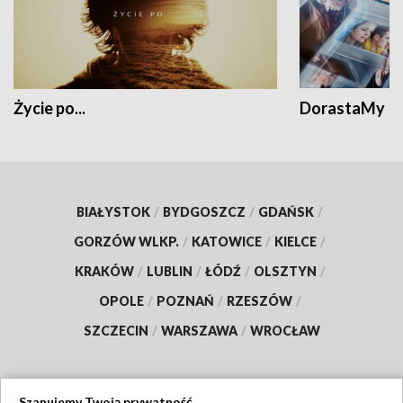
Życie po...
DorastaMy
BIAŁYSTOK
/
BYDGOSZCZ
/
GDAŃSK
/
GORZÓW WLKP.
/
KATOWICE
/
KIELCE
/
KRAKÓW
/
LUBLIN
/
ŁÓDŹ
/
OLSZTYN
/
OPOLE
/
POZNAŃ
/
RZESZÓW
/
SZCZECIN
/
WARSZAWA
/
WROCŁAW
Szanujemy Twoją prywatność