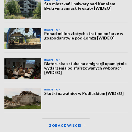
BIAŁYSTOK
Sto mieszkań i bulwary nad Kanałem
Bystrym zamiast Fregaty [WIDEO]
BIAŁYSTOK
Ponad milion złotych strat po pożarze w
gospodarstwie pod Łomżą [WIDEO]
BIAŁYSTOK
Białoruska sztuka na emigracji upamiętnia
wydarzenia po sfałszowanych wyborach
[WIDEO]
BIAŁYSTOK
Skutki nawałnicy w Podlaskiem [WIDEO]
ZOBACZ WIĘCEJ