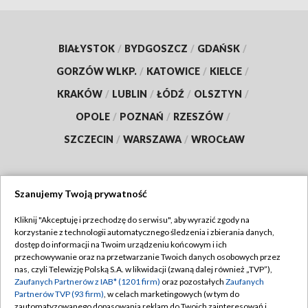
BIAŁYSTOK
/
BYDGOSZCZ
/
GDAŃSK
/
GORZÓW WLKP.
/
KATOWICE
/
KIELCE
/
KRAKÓW
/
LUBLIN
/
ŁÓDŹ
/
OLSZTYN
/
OPOLE
/
POZNAŃ
/
RZESZÓW
/
SZCZECIN
/
WARSZAWA
/
WROCŁAW
Szanujemy Twoją prywatność
Dołącz do nas:
Kliknij "Akceptuję i przechodzę do serwisu", aby wyrazić zgody na
korzystanie z technologii automatycznego śledzenia i zbierania danych,
TVP
dostęp do informacji na Twoim urządzeniu końcowym i ich
Abonament TVP
przechowywanie oraz na przetwarzanie Twoich danych osobowych przez
Regulamin TVP
nas, czyli Telewizję Polską S.A. w likwidacji (zwaną dalej również „TVP”),
Emisja w TVP
Polityka prywatności
Zaufanych Partnerów z IAB* (1201 firm)
oraz pozostałych
Zaufanych
Partnerów TVP (93 firm)
, w celach marketingowych (w tym do
Centrum informacji TVP
Moje zgody
zautomatyzowanego dopasowania reklam do Twoich zainteresowań i