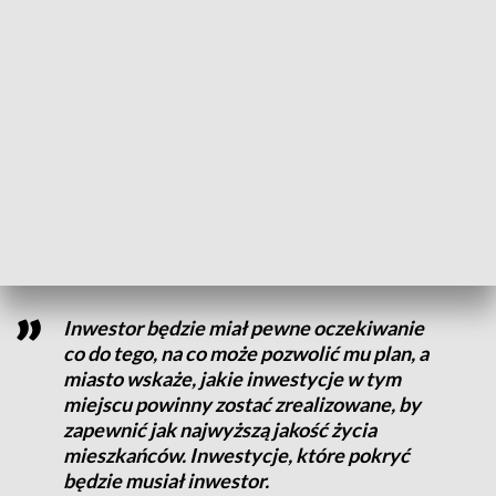
uspołecznieniu kosztów, które się z tym
wiążą. Wystarczy spojrzeć na powstające
w środku niczego blokowiska, które trzeba
skomunikować - za publiczne pieniądze.
dodał Maciej Rowiński-Jabłokow.
Według białostockiego magistratu, rozwiązaniem problemu
mają być zintegrowane plany rozwoju uzupełniające
dotychczasowe plany zagospodarowania przestrzennego.
Inwestor będzie miał pewne oczekiwanie
co do tego, na co może pozwolić mu plan, a
miasto wskaże, jakie inwestycje w tym
miejscu powinny zostać zrealizowane, by
zapewnić jak najwyższą jakość życia
mieszkańców. Inwestycje, które pokryć
będzie musiał inwestor.