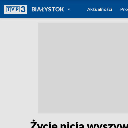
POWRÓT DO
BIAŁYSTOK
Aktualności
Pr
TVP REGIONY
Życie nicią wyszy