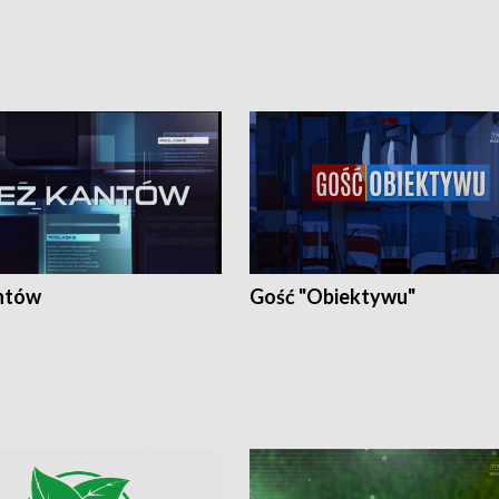
ntów
Gość "Obiektywu"