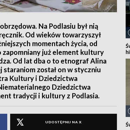
 obrzędowa. Na Podlasiu był nią
 ręcznik. Od wieków towarzyszył
niejszych momentach życia, od
Ś
co zapomniany już element kultury
hi
dza. Od lat dba o to etnograf Alina
j staraniom został on w styczniu
ra Kultury i Dziedzictwa
Niematerialnego Dziedzictwa
t tradycji i kultury z Podlasia.
UDOSTĘPNIJ NA X
Ś