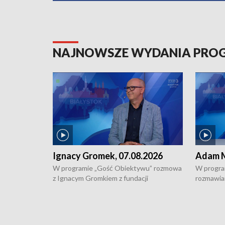
NAJNOWSZE WYDANIA PR
Ignacy Gromek, 07.08.2026
Adam M
W programie „Gość Obiektywu” rozmowa
W progra
z Ignacym Gromkiem z fundacji
rozmawia
"Przystanek Autyzm" o opiece dorosłych
podlaski
osób autystycznych oraz potrzebie
zabytków 
dziennej i całodobowej opieki.
i naborze
konserwa