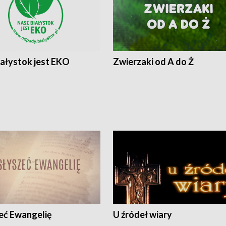
iałystok jest EKO
Zwierzaki od A do Ż
eć Ewangelię
U źródeł wiary