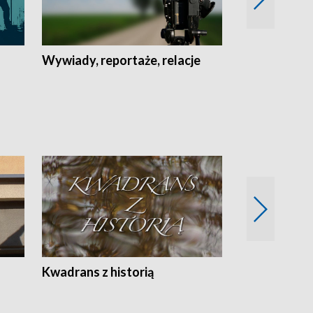
Wywiady, reportaże, relacje
Recepta na...
Z
Kwadrans z historią
Kartki z kal