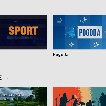
Pogoda
E