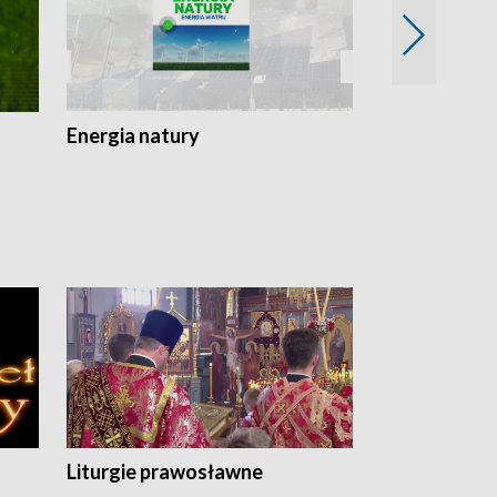
Energia natury
Ogród i nie t
Liturgie prawosławne