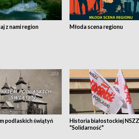
j z nami region
Młoda scena regionu
em podlaskich świątyń
Historia białostockiej NSZ
"Solidarność"