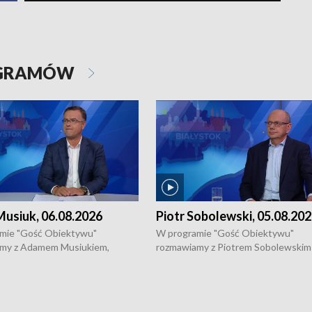
OGRAMÓW
usiuk, 06.08.2026
Piotr Sobolewski, 05.08.20
mie "Gość Obiektywu"
W programie "Gość Obiektywu"
my z Adamem Musiukiem,
rozmawiamy z Piotrem Sobolewskim
m wojewódzkim konserwatorem
Towarzystwa Amickus o możliwości
o kondycji zabytków w regionie
wsparcia osób dotkniętych przemocą
 wniosków na prace
działaniu Ośrodka Pomocy Osobom
torskie.
Pokrzywdzonym Przestępstwem.