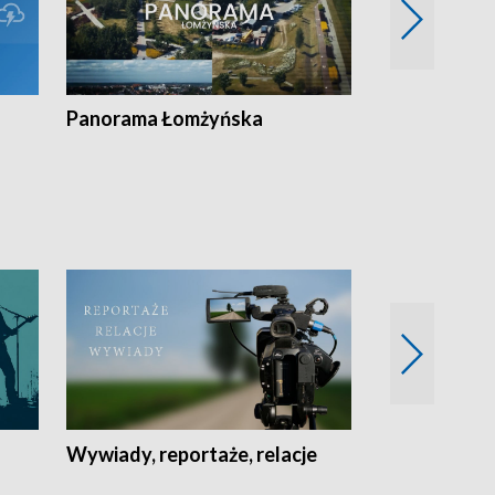
Panorama Łomżyńska
Przegląd suw
Wywiady, reportaże, relacje
Recepta na...