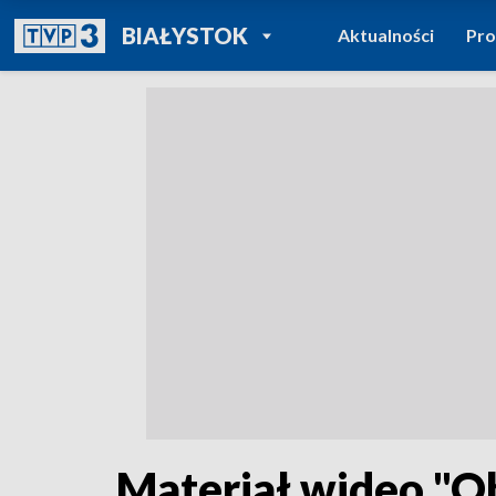
POWRÓT DO
BIAŁYSTOK
Aktualności
Pr
TVP REGIONY
Materiał wideo "O