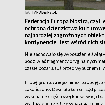
fot. TVP3 Białystok
Federacja Europa Nostra, czyli 
ochroną dziedzictwa kulturowe
najbardziej zagrożonych obiek
kontynencie. Jest wśród nich s
Nie zachowało się wyposażenie świąty
podziwiać fragmenty oryginalnych mal
czasie pożaru, tuż przed wybuchem II 
Próbę gruntownego remontu podjęto w 
zakończono. Dwa lata temu, rząd przez
wykonanie częściowej konserwacji bu
wystawiennicze. Czy synagoga znajdzie 