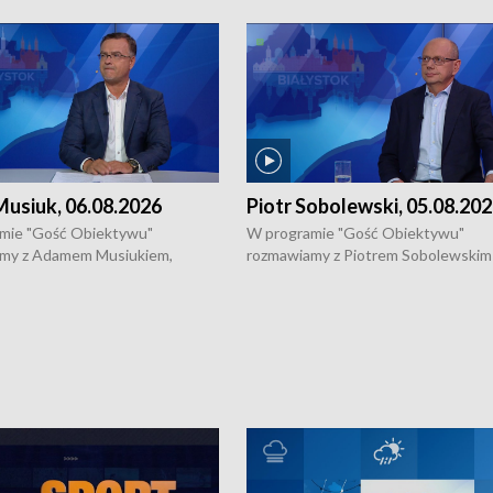
usiuk, 06.08.2026
Piotr Sobolewski, 05.08.20
mie "Gość Obiektywu"
W programie "Gość Obiektywu"
my z Adamem Musiukiem,
rozmawiamy z Piotrem Sobolewskim
m wojewódzkim konserwatorem
Towarzystwa Amickus o możliwości
o kondycji zabytków w regionie
wsparcia osób dotkniętych przemocą
 wniosków na prace
działaniu Ośrodka Pomocy Osobom
torskie.
Pokrzywdzonym Przestępstwem.