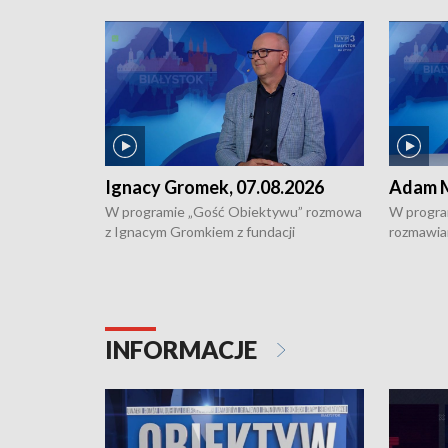
Ignacy Gromek, 07.08.2026
Adam M
W programie „Gość Obiektywu” rozmowa
W progra
z Ignacym Gromkiem z fundacji
rozmawia
"Przystanek Autyzm" o opiece dorosłych
podlaski
osób autystycznych oraz potrzebie
zabytków 
dziennej i całodobowej opieki.
i naborze
konserwa
INFORMACJE