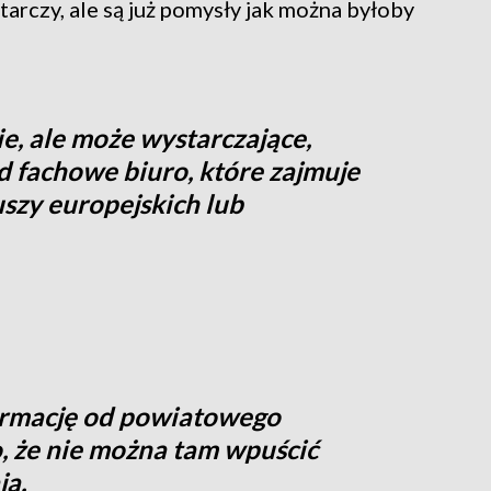
rczy, ale są już pomysły jak można byłoby
ie, ale może wystarczające,
d fachowe biuro, które zajmuje
szy europejskich lub
ormację od powiatowego
 że nie można tam wpuścić
ją.