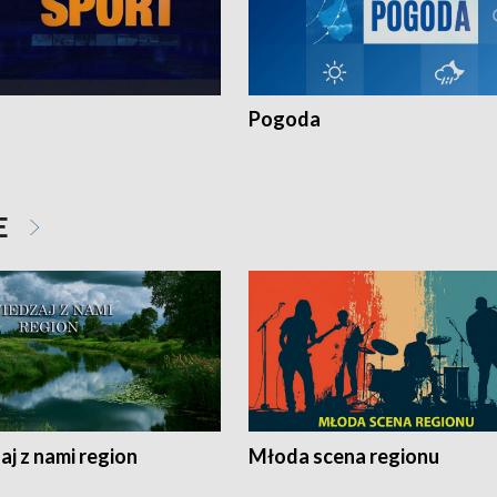
Pogoda
E
j z nami region
Młoda scena regionu