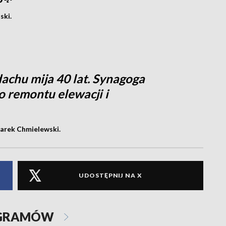
ski.
achu mija 40 lat. Synagoga
 remontu elewacji i
Marek Chmielewski.
UDOSTĘPNIJ NA X
OGRAMÓW