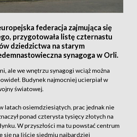
europejska federacja zajmująca się
go, przygotowała listę czternastu
tów dziedzictwa na starym
iedemnastowieczna synagoga w Orli.
ni, ale we wnętrzu synagogi wciąż można
owideł. Budynek najmocniej ucierpiał w
wojny światowej.
latach osiemdziesiątych. prac jednak nie
naczył ponad czterysta tysięcy złotych na
dynku. W przyszłości ma tu powstać centrum
się na liście siedmiu najbardziej