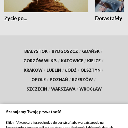
Życie po...
DorastaMy
BIAŁYSTOK
/
BYDGOSZCZ
/
GDAŃSK
/
GORZÓW WLKP.
/
KATOWICE
/
KIELCE
/
KRAKÓW
/
LUBLIN
/
ŁÓDŹ
/
OLSZTYN
/
OPOLE
/
POZNAŃ
/
RZESZÓW
/
SZCZECIN
/
WARSZAWA
/
WROCŁAW
Szanujemy Twoją prywatność
Dołącz do nas:
Kliknij "Akceptuję i przechodzę do serwisu", aby wyrazić zgody na
korzystanie z technologii automatycznego śledzenia i zbierania danych,