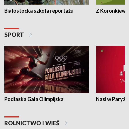
Białostocka szkoła reportażu
Z Koronkiewic
SPORT
Podlaska Gala Olimpijska
Nasi w Paryżu
ROLNICTWO I WIEŚ