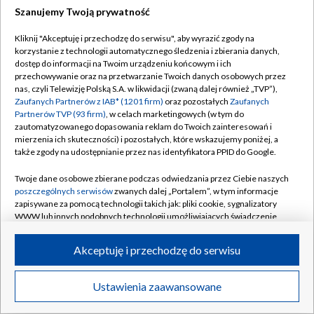
Szanujemy Twoją prywatność
Dołącz do nas:
Kliknij "Akceptuję i przechodzę do serwisu", aby wyrazić zgody na
korzystanie z technologii automatycznego śledzenia i zbierania danych,
TVP
dostęp do informacji na Twoim urządzeniu końcowym i ich
Abonament TVP
przechowywanie oraz na przetwarzanie Twoich danych osobowych przez
Regulamin TVP
nas, czyli Telewizję Polską S.A. w likwidacji (zwaną dalej również „TVP”),
Emisja w TVP
Polityka prywatności
Zaufanych Partnerów z IAB* (1201 firm)
oraz pozostałych
Zaufanych
Partnerów TVP (93 firm)
, w celach marketingowych (w tym do
Centrum informacji TVP
Moje zgody
zautomatyzowanego dopasowania reklam do Twoich zainteresowań i
mierzenia ich skuteczności) i pozostałych, które wskazujemy poniżej, a
Naziemna Telewizja Cyfrowa
Pomoc
także zgody na udostępnianie przez nas identyfikatora PPID do Google.
Sklep TVP
Biuro reklamy
Twoje dane osobowe zbierane podczas odwiedzania przez Ciebie naszych
Rada Programowa
Kontakt
poszczególnych serwisów
zwanych dalej „Portalem”, w tym informacje
zapisywane za pomocą technologii takich jak: pliki cookie, sygnalizatory
System NOS
WWW lub innych podobnych technologii umożliwiających świadczenie
dopasowanych i bezpiecznych usług, personalizację treści oraz reklam,
Informacje o nadawcy
Kanały
udostępnianie funkcji mediów społecznościowych oraz analizowanie
Akceptuję i przechodzę do serwisu
ruchu w Internecie.
Program dla prasy
©2026 Telewizja Polska S.A. w likwidacji
Biuro Reklamy
Twoje dane osobowe zbierane podczas odwiedzania przez Ciebie
Ustawienia zaawansowane
poszczególnych serwisów
na Portalu, takie jak adresy IP, identyfikatory
Ogłoszenie przetargowe
Twoich urządzeń końcowych i identyfikatory plików cookie, informacje o