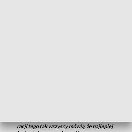
Jest to projekt skierowany do
mieszkańców przede wszystkim.
Przerosło to nasze wszelkie oczekiwania.
Ogłosiliśmy nabór na magazyny 13
stycznia, który będzie trwał do 14 lutego,
a już mamy 55 wniosków.
dodała Elżbieta Radomska.
Magazyny będą nam się opłacać - mówią mieszkańcy, którzy
już mają instalacje fotowoltaiczne. Nadmiar energii teraz
odprowadzają do sieci, ale to według nich nie jest opłacalne.
Prąd sprzedajemy trzy razy taniej, niż go
kupujemy dla zakładu energetycznego. Z
racji tego tak wszyscy mówią, że najlepiej