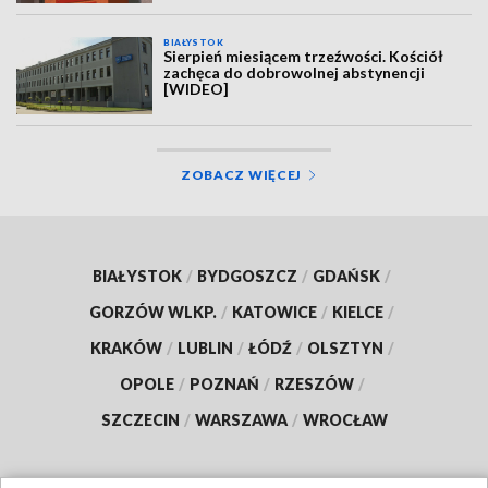
BIAŁYSTOK
Sierpień miesiącem trzeźwości. Kościół
zachęca do dobrowolnej abstynencji
[WIDEO]
ZOBACZ WIĘCEJ
BIAŁYSTOK
/
BYDGOSZCZ
/
GDAŃSK
/
GORZÓW WLKP.
/
KATOWICE
/
KIELCE
/
KRAKÓW
/
LUBLIN
/
ŁÓDŹ
/
OLSZTYN
/
OPOLE
/
POZNAŃ
/
RZESZÓW
/
SZCZECIN
/
WARSZAWA
/
WROCŁAW