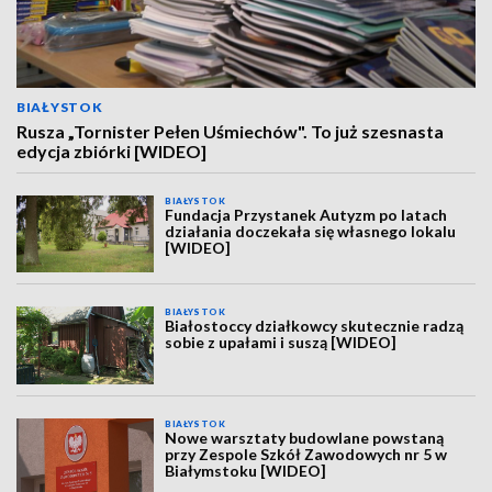
BIAŁYSTOK
Rusza „Tornister Pełen Uśmiechów". To już szesnasta
edycja zbiórki [WIDEO]
BIAŁYSTOK
Fundacja Przystanek Autyzm po latach
działania doczekała się własnego lokalu
[WIDEO]
BIAŁYSTOK
Białostoccy działkowcy skutecznie radzą
sobie z upałami i suszą [WIDEO]
BIAŁYSTOK
Nowe warsztaty budowlane powstaną
przy Zespole Szkół Zawodowych nr 5 w
Białymstoku [WIDEO]