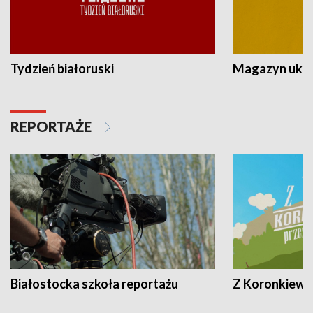
Tydzień białoruski
Magazyn ukra
REPORTAŻE
Białostocka szkoła reportażu
Z Koronkiewic