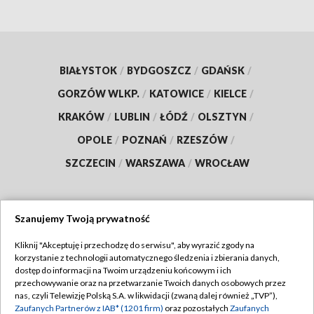
BIAŁYSTOK
/
BYDGOSZCZ
/
GDAŃSK
/
GORZÓW WLKP.
/
KATOWICE
/
KIELCE
/
KRAKÓW
/
LUBLIN
/
ŁÓDŹ
/
OLSZTYN
/
OPOLE
/
POZNAŃ
/
RZESZÓW
/
SZCZECIN
/
WARSZAWA
/
WROCŁAW
Szanujemy Twoją prywatność
Dołącz do nas:
Kliknij "Akceptuję i przechodzę do serwisu", aby wyrazić zgody na
korzystanie z technologii automatycznego śledzenia i zbierania danych,
TVP
dostęp do informacji na Twoim urządzeniu końcowym i ich
Abonament TVP
przechowywanie oraz na przetwarzanie Twoich danych osobowych przez
Regulamin TVP
nas, czyli Telewizję Polską S.A. w likwidacji (zwaną dalej również „TVP”),
Emisja w TVP
Polityka prywatności
Zaufanych Partnerów z IAB* (1201 firm)
oraz pozostałych
Zaufanych