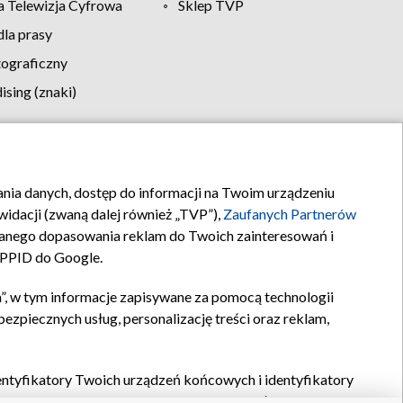
 Telewizja Cyfrowa
Sklep TVP
la prasy
tograficzny
sing (znaki)
klamy
Kontakt
rania danych, dostęp do informacji na Twoim urządzeniu
idacji (zwaną dalej również „TVP”),
Zaufanych Partnerów
anego dopasowania reklam do Twoich zainteresowań i
a PPID do Google.
”, w tym informacje zapisywane za pomocą technologii
zpiecznych usług, personalizację treści oraz reklam,
identyfikatory Twoich urządzeń końcowych i identyfikatory
P,
Zaufanych Partnerów z IAB
oraz pozostałych
Zaufanych