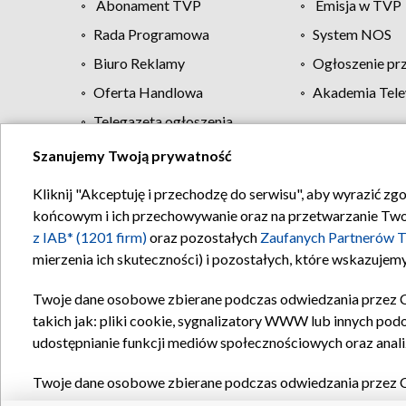
Abonament TVP
Emisja w TVP
Rada Programowa
System NOS
Biuro Reklamy
Ogłoszenie pr
Oferta Handlowa
Akademia Tele
Telegazeta ogłoszenia
Szanujemy Twoją prywatność
Regulamin TVP
Kliknij "Akceptuję i przechodzę do serwisu", aby wyrazić zg
końcowym i ich przechowywanie oraz na przetwarzanie Twoich
z IAB* (1201 firm)
oraz pozostałych
Zaufanych Partnerów T
mierzenia ich skuteczności) i pozostałych, które wskazujemy
Twoje dane osobowe zbierane podczas odwiedzania przez 
takich jak: pliki cookie, sygnalizatory WWW lub innych pod
udostępnianie funkcji mediów społecznościowych oraz anali
Twoje dane osobowe zbierane podczas odwiedzania przez 
plików cookie, informacje o Twoich wyszukiwaniach w serwi