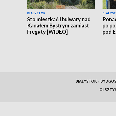
BIAŁYSTOK
BIAŁYS
Sto mieszkań i bulwary nad
Ponad
Kanałem Bystrym zamiast
po po
Fregaty [WIDEO]
pod 
BIAŁYSTOK
/
BYDGO
OLSZTY