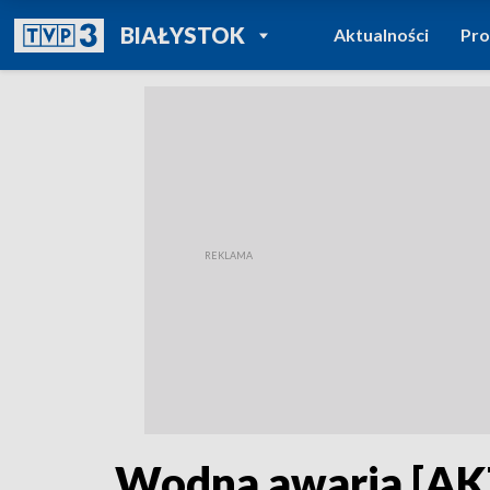
POWRÓT DO
BIAŁYSTOK
Aktualności
Pr
TVP REGIONY
Wodna awaria [A