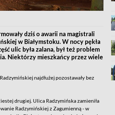
mowały dziś o awarii na magistrali
ńskiej w Białymstoku. W nocy pękła
ęść ulic była zalana, był też problem
ia. Niektórzy mieszkańcy przez wiele
y Radzymińskiej najdłużej pozostawały bez
estej drugiej. Ulica Radzymińska zamieniła
owanie Radzymińskiej z Zagumienną - w