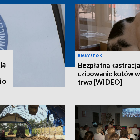
BIAŁYSTOK
ją
Bezpłatna kastracja,
czipowanie kotów w
 o
trwa [WIDEO]