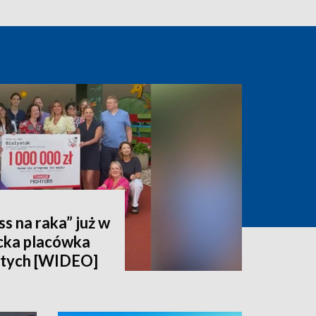
ss na raka” już w
ocka placówka
łotych [WIDEO]