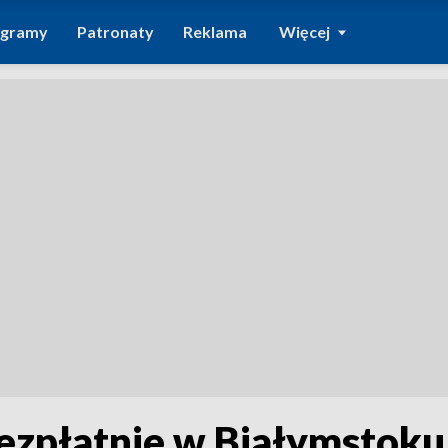
ogramy
Patronaty
Reklama
Więcej
ezpłatnie w Białymstok