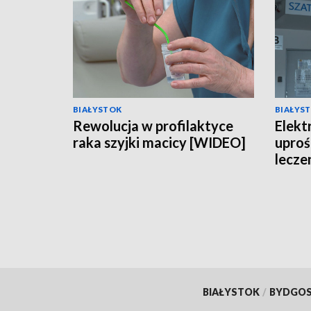
BIAŁYSTOK
BIAŁYS
Rewolucja w profilaktyce
Elekt
raka szyjki macicy [WIDEO]
uproś
lecze
[WID
BIAŁYSTOK
/
BYDGO