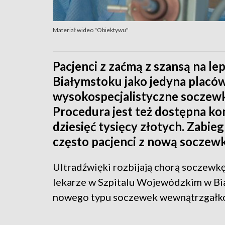
Materiał wideo "Obiektywu"
Pacjenci z zaćmą z szansą na l
Białymstoku jako jedyna placó
wysokospecjalistyczne soczewk
Procedura jest też dostępna ko
dziesięć tysięcy złotych. Zabie
często pacjenci z nową soczew
Ultradźwięki rozbijają chorą soczewkę
lekarze w Szpitalu Wojewódzkim w Bia
nowego typu soczewek wewnątrzgałk