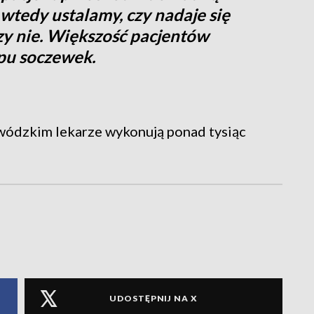
 wtedy ustalamy, czy nadaje się
zy nie. Większość pacjentów
ypu soczewek.
wódzkim lekarze wykonują ponad tysiąc
UDOSTĘPNIJ NA X