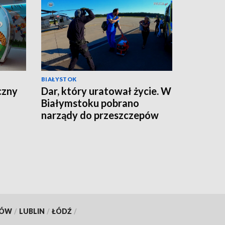
BIAŁYSTOK
czny
Dar, który uratował życie. W
Białymstoku pobrano
narządy do przeszczepów
od młodego mężczyzny
[WIDEO]
KÓW
/
LUBLIN
/
ŁÓDŹ
/