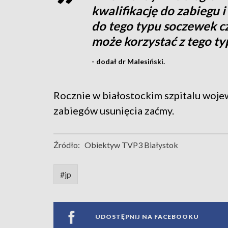
kwalifikację do zabiegu i
do tego typu soczewek c
może korzystać z tego t
- dodał dr Malesiński.
Rocznie w białostockim szpitalu woje
zabiegów usunięcia zaćmy.
Źródło:
Obiektyw TVP3 Białystok
#jp
UDOSTĘPNIJ NA FACEBOOKU