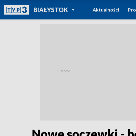
POWRÓT DO
BIAŁYSTOK
Aktualności
Pr
TVP REGIONY
Nowe soczewki - b