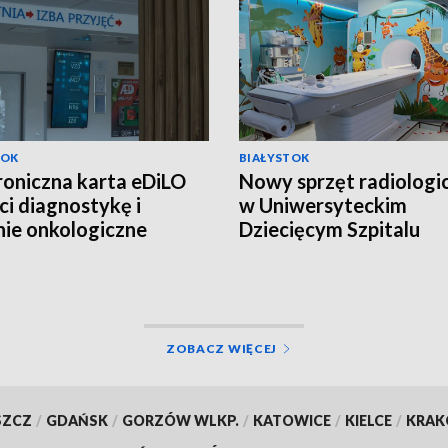
TOK
BIAŁYSTOK
roniczna karta eDiLO
Nowy sprzęt radiologi
ci diagnostykę i
w Uniwersyteckim
nie onkologiczne
Dziecięcym Szpitalu
EO]
Klinicznym [WIDEO]
ZOBACZ WIĘCEJ
SZCZ
/
GDAŃSK
/
GORZÓW WLKP.
/
KATOWICE
/
KIELCE
/
KRA