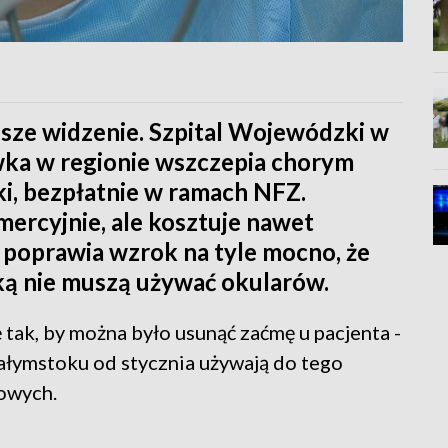
epsze widzenie. Szpital Wojewódzki w
wka w regionie wszczepia chorym
i, bezpłatnie w ramach NFZ.
mercyjnie, ale kosztuje nawet
g poprawia wzrok na tyle mocno, że
ką nie muszą używać okularów.
 tak, by można było usunąć zaćmę u pacjenta -
łymstoku od stycznia używają do tego
owych.