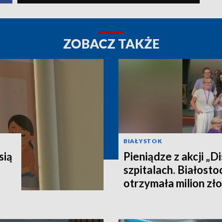
ZOBACZ TAKŻE
BIAŁYSTOK
sią
Pieniądze z akcji „Di
szpitalach. Białost
otrzymała milion z