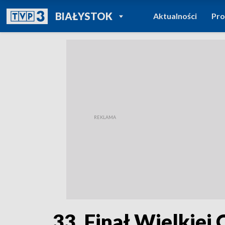
POWRÓT DO
BIAŁYSTOK
Aktualności
Pr
TVP REGIONY
33. Finał Wielkiej