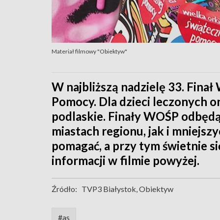
Materiał filmowy "Obiektyw"
W najbliższą nadzielę 33. Finał
Pomocy. Dla dzieci leczonych 
podlaskie. Finały WOŚP odbędą
miastach regionu, jak i mniejs
pomagać, a przy tym świetnie si
informacji w filmie powyżej.
Źródło:
TVP3 Białystok, Obiektyw
#as