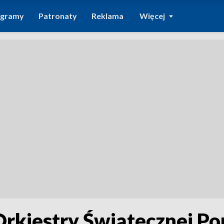
ogramy
Patronaty
Reklama
Więcej
 Orkiestry Świątecznej P