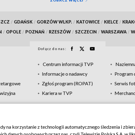
ZOBACZ WIĘCEJ
SZCZ
/
GDAŃSK
/
GORZÓW WLKP.
/
KATOWICE
/
KIELCE
/
KRA
N
/
OPOLE
/
POZNAŃ
/
RZESZÓW
/
SZCZECIN
/
WARSZAWA
/
W
Dołącz do nas:
Centrum informacji TVP
Naziemna
Informacje o nadawcy
Program d
zetargowe
Zgłoś program (ROPAT)
Serwis fo
wizyjna
Kariera w TVP
Merchandi
Polityka prywatności
Moje zgody
Pomoc
Biuro re
ody na korzystanie z technologii automatycznego śledzenia i zbie
 danych osobowych przez nas, czyli Telewizję Polską S.A. w likw