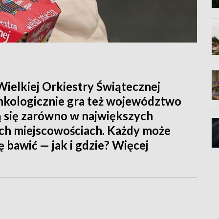
 Wielkiej Orkiestry Świątecznej
onkologicznie gra też województwo
 się zarówno w największych
zych miejscowościach. Każdy może
ę bawić — jak i gdzie? Więcej