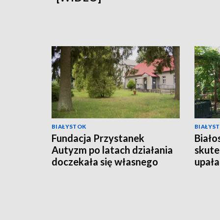
BIAŁYSTOK
BIAŁYS
Fundacja Przystanek
Biało
Autyzm po latach działania
skute
doczekała się własnego
upała
lokalu [WIDEO]