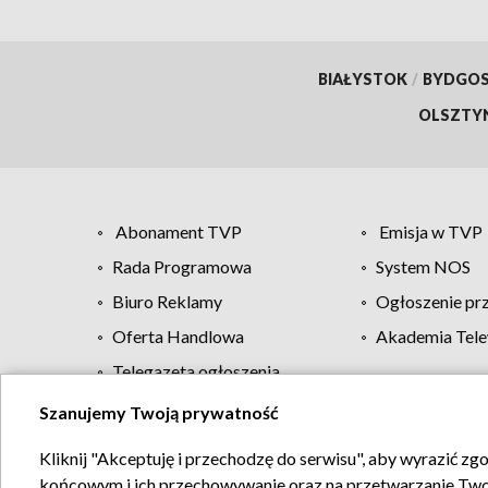
BIAŁYSTOK
/
BYDGO
OLSZTY
Abonament TVP
Emisja w TVP
Rada Programowa
System NOS
Biuro Reklamy
Ogłoszenie pr
Oferta Handlowa
Akademia Tele
Telegazeta ogłoszenia
Szanujemy Twoją prywatność
Regulamin TVP
Kliknij "Akceptuję i przechodzę do serwisu", aby wyrazić zg
końcowym i ich przechowywanie oraz na przetwarzanie Twoich