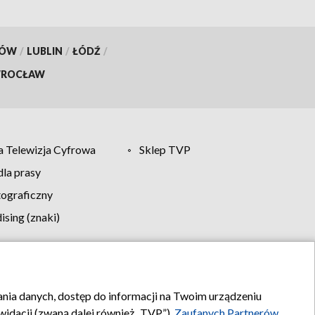
KÓW
/
LUBLIN
/
ŁÓDŹ
/
ROCŁAW
 Telewizja Cyfrowa
Sklep TVP
la prasy
tograficzny
sing (znaki)
klamy
Kontakt
rania danych, dostęp do informacji na Twoim urządzeniu
idacji (zwaną dalej również „TVP”),
Zaufanych Partnerów