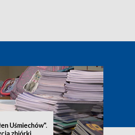
łen Uśmiechów".
cja zbiórki