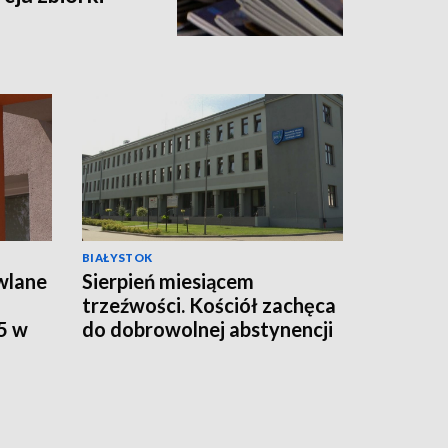
BIAŁYSTOK
wlane
Sierpień miesiącem
trzeźwości. Kościół zachęca
5 w
do dobrowolnej abstynencji
[WIDEO]