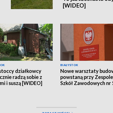
[WIDEO]
TOK
BIAŁYSTOK
stoccy działkowcy
Nowe warsztaty budo
cznie radzą sobie z
powstaną przy Zespole
mi i suszą [WIDEO]
Szkół Zawodowych nr 
Białymstoku [WIDEO]