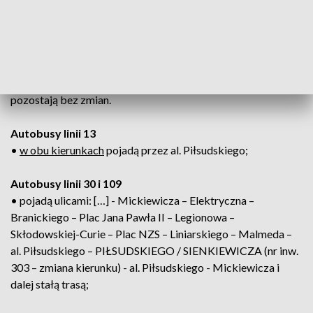
Autobusy linii 8 i 26
• w kierunku
Towarowej i os. Białostoczek
pojadą ulicami:
[…] Curie-Skłodowskiej – Plac NZS – Liniarskiego – Malmeda
– al. Piłsudskiego – Sienkiewicza i dalej stałymi trasami;
• w kierunku
Starosielce i os. Nowe Miasto
trasy linii
pozostają bez zmian.
Autobusy linii 13
•
w obu kierunkach
pojadą przez al. Piłsudskiego;
Autobusy linii 30 i 109
• pojadą ulicami: […] - Mickiewicza – Elektryczna –
Branickiego – Plac Jana Pawła II – Legionowa –
Skłodowskiej-Curie – Plac NZS – Liniarskiego – Malmeda –
al. Piłsudskiego – PIŁSUDSKIEGO / SIENKIEWICZA (nr inw.
303 – zmiana kierunku) - al. Piłsudskiego - Mickiewicza i
dalej stałą trasą;