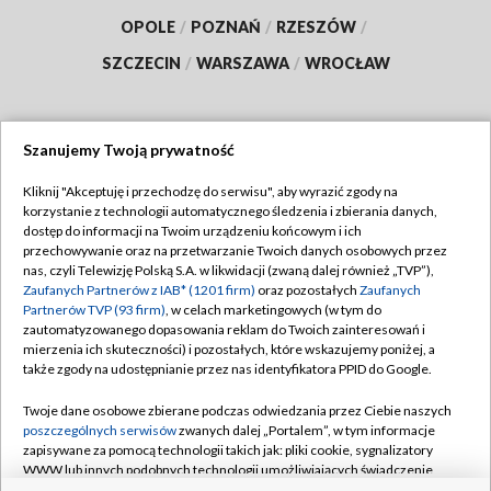
OPOLE
/
POZNAŃ
/
RZESZÓW
/
SZCZECIN
/
WARSZAWA
/
WROCŁAW
Szanujemy Twoją prywatność
Dołącz do nas:
Kliknij "Akceptuję i przechodzę do serwisu", aby wyrazić zgody na
korzystanie z technologii automatycznego śledzenia i zbierania danych,
TVP
dostęp do informacji na Twoim urządzeniu końcowym i ich
Abonament TVP
przechowywanie oraz na przetwarzanie Twoich danych osobowych przez
Regulamin TVP
nas, czyli Telewizję Polską S.A. w likwidacji (zwaną dalej również „TVP”),
Emisja w TVP
Polityka prywatności
Zaufanych Partnerów z IAB* (1201 firm)
oraz pozostałych
Zaufanych
Partnerów TVP (93 firm)
, w celach marketingowych (w tym do
Centrum informacji TVP
Moje zgody
zautomatyzowanego dopasowania reklam do Twoich zainteresowań i
mierzenia ich skuteczności) i pozostałych, które wskazujemy poniżej, a
Naziemna Telewizja Cyfrowa
Pomoc
także zgody na udostępnianie przez nas identyfikatora PPID do Google.
Sklep TVP
Biuro reklamy
Twoje dane osobowe zbierane podczas odwiedzania przez Ciebie naszych
Rada Programowa
Kontakt
poszczególnych serwisów
zwanych dalej „Portalem”, w tym informacje
zapisywane za pomocą technologii takich jak: pliki cookie, sygnalizatory
System NOS
WWW lub innych podobnych technologii umożliwiających świadczenie
dopasowanych i bezpiecznych usług, personalizację treści oraz reklam,