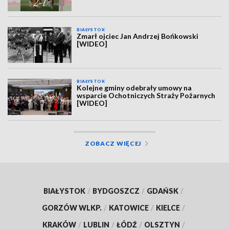
BIAŁYSTOK
Zmarł ojciec Jan Andrzej Bońkowski
[WIDEO]
BIAŁYSTOK
Kolejne gminy odebrały umowy na
wsparcie Ochotniczych Straży Pożarnych
[WIDEO]
ZOBACZ WIĘCEJ
BIAŁYSTOK
/
BYDGOSZCZ
/
GDAŃSK
/
GORZÓW WLKP.
/
KATOWICE
/
KIELCE
/
KRAKÓW
/
LUBLIN
/
ŁÓDŹ
/
OLSZTYN
/