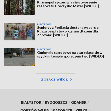
Krasnopol sprzeciwia się utworzeniu
rezerwatu Uroczysko Mszar [WIDEO]
BIAŁYSTOK
Seniorzy z Podlasia dostaną wsparcie.
Rusza bezpłatny program „Razem dla
Zdrowia” [WIDEO]
BIAŁYSTOK
Gminy nie są gotowe na starzejące się w
szybkim tempie społeczeństwo [WIDEO]
ZOBACZ WIĘCEJ
BIAŁYSTOK
/
BYDGOSZCZ
/
GDAŃSK
/
GORZÓW WLKP.
/
KATOWICE
/
KIELCE
/