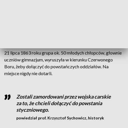
Dzisiaj każdy z nas może postawić pytanie:
na ile my, dzisiaj żyjący, bylibyśmy w
stanie stanąć w obronie ojczyzny, gdyby
taka sytuacja miała miejsce.
dodał Lech Szabłowski, starosta łomżyński
21 lipca 1863 roku grupa ok. 50 młodych chłopców, głownie
uczniów gimnazjum, wyruszyła w kierunku Czerwonego
Boru, żeby dołączyć do powstańczych oddziałów. Na
miejsce nigdy nie dotarli.
Zostali zamordowani przez wojska carskie
za to, że chcieli dołączyć do powstania
styczniowego.
powiedział prof. Krzysztof Sychowicz, historyk