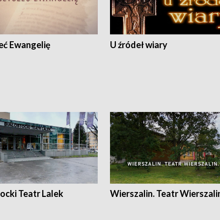
eć Ewangelię
U źródeł wiary
ocki Teatr Lalek
Wierszalin. Teatr Wierszali