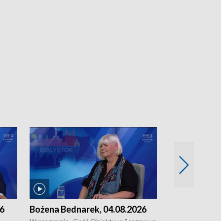
26
Bożena Bednarek, 04.08.2026
dr Katarzyna
03.08.2026