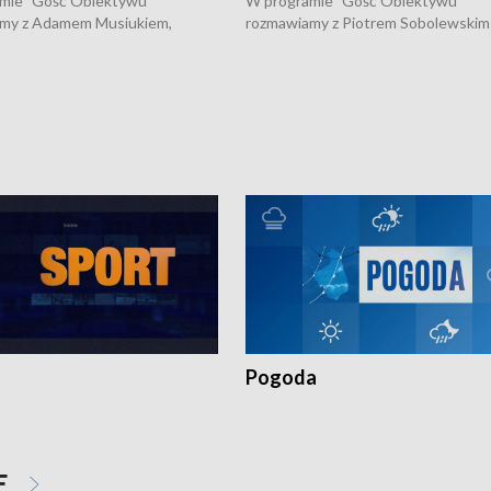
mie "Gość Obiektywu"
W programie "Gość Obiektywu"
my z Adamem Musiukiem,
rozmawiamy z Piotrem Sobolewskim
m wojewódzkim konserwatorem
Towarzystwa Amickus o możliwości
o kondycji zabytków w regionie
wsparcia osób dotkniętych przemocą
 wniosków na prace
działaniu Ośrodka Pomocy Osobom
torskie.
Pokrzywdzonym Przestępstwem.
Pogoda
E