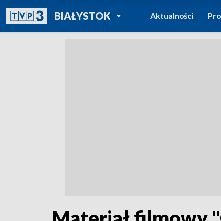
POWRÓT DO
BIAŁYSTOK
Aktualności
Pr
TVP REGIONY
Materiał filmowy 