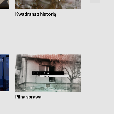
Z
Kwadrans z historią
Kartki z kal
Pilna sprawa