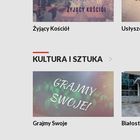
Żyjący Kościół
Usłysz
KULTURA I SZTUKA
Grajmy Swoje
Białost