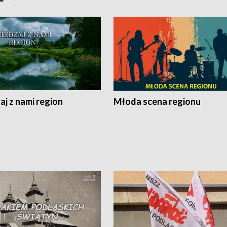
j z nami region
Młoda scena regionu