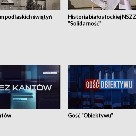
em podlaskich świątyń
Historia białostockiej NSZ
"Solidarność"
ntów
Gość "Obiektywu"