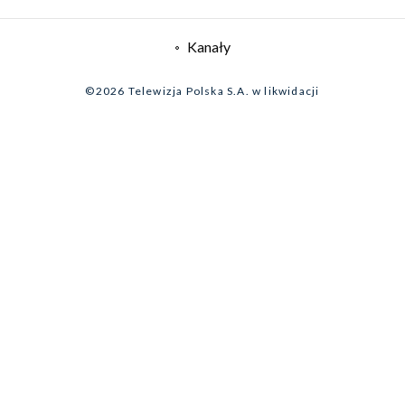
System NOS
Informacje o nadawcy
Kanały
Program dla prasy
©2026 Telewizja Polska S.A. w likwidacji
Biuro Reklamy
Ogłoszenie przetargowe
Zgłoś program (ROPAT)
Serwis fotograficzny
Oferta Handlowa
Akademia Telewizyjna
Kariera w TVP
Merchandising (znaki)
Telegazeta ogłoszenia