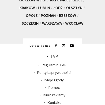
GORZÓW WLKP.
/
KATOWICE
/
KIELCE
/
KRAKÓW
/
LUBLIN
/
ŁÓDŹ
/
OLSZTYN
/
OPOLE
/
POZNAŃ
/
RZESZÓW
/
SZCZECIN
/
WARSZAWA
/
WROCŁAW
Dołącz do nas:
TVP
Abonament TVP
Regulamin TVP
Emisja w TVP
Polityka prywatności
Centrum informacji TVP
Moje zgody
Naziemna Telewizja Cyfrowa
Pomoc
Sklep TVP
Biuro reklamy
Rada Programowa
Kontakt