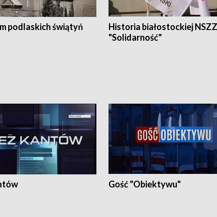
em podlaskich świątyń
Historia białostockiej NSZ
"Solidarność"
ntów
Gość "Obiektywu"