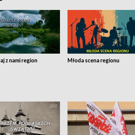
j z nami region
Młoda scena regionu