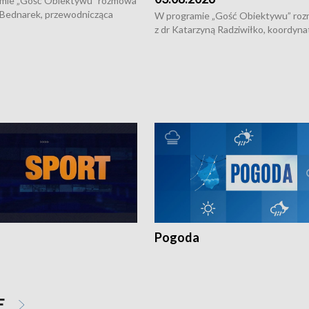
mie „Gość Obiektywu” rozmowa
 Bednarek, przewodnicząca
W programie „Gość Obiektywu” ro
kiej Rady Seniorów, o walce z
z dr Katarzyną Radziwiłko, koordyna
ią, pomysłach na to jak
projektu "Etnomozaika. Współczes
osoby starsze z domów i jak
dziedzictwo kulturowe wsi" o tym, j
t to by nie były same.
wygląda dzisiejsza kultura polskiej w
Pogoda
E