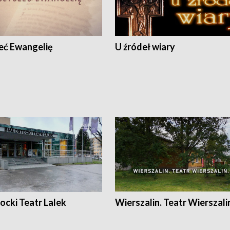
eć Ewangelię
U źródeł wiary
ocki Teatr Lalek
Wierszalin. Teatr Wierszali