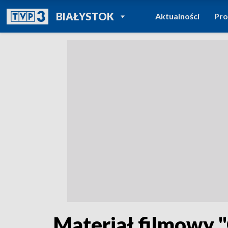
POWRÓT DO
BIAŁYSTOK
Aktualności
Pr
TVP REGIONY
Materiał filmowy 