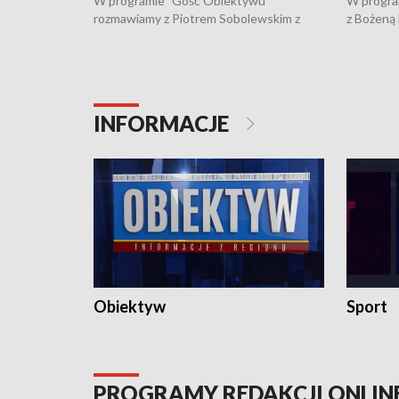
W programie "Gość Obiektywu"
W progra
rozmawiamy z Piotrem Sobolewskim z
z Bożeną
Towarzystwa Amickus o możliwościach
Białostoc
wsparcia osób dotkniętych przemocą i
samotnośc
działaniu Ośrodka Pomocy Osobom
wyciągać 
Pokrzywdzonym Przestępstwem.
ważne jes
INFORMACJE
Obiektyw
Sport
PROGRAMY REDAKCJI ONLIN