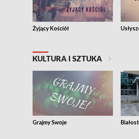
Żyjący Kościół
Usłysz
KULTURA I SZTUKA
Grajmy Swoje
Białost