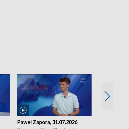
Paweł Zapora, 31.07.2026
Jacek Brzozo