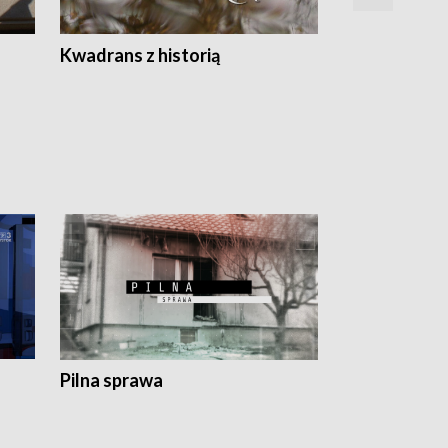
Z
Kwadrans z historią
Kartki z kal
Pilna sprawa