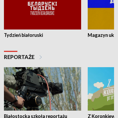
Tydzień białoruski
Magazyn ukra
REPORTAŻE
Białostocka szkoła reportażu
Z Koronkiewic