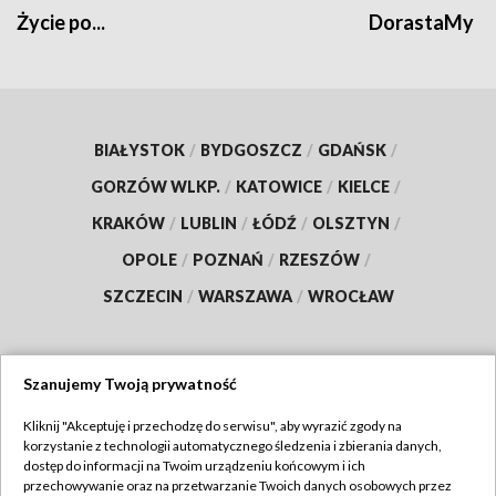
Życie po...
DorastaMy
BIAŁYSTOK
/
BYDGOSZCZ
/
GDAŃSK
/
GORZÓW WLKP.
/
KATOWICE
/
KIELCE
/
KRAKÓW
/
LUBLIN
/
ŁÓDŹ
/
OLSZTYN
/
OPOLE
/
POZNAŃ
/
RZESZÓW
/
SZCZECIN
/
WARSZAWA
/
WROCŁAW
Szanujemy Twoją prywatność
Dołącz do nas:
Kliknij "Akceptuję i przechodzę do serwisu", aby wyrazić zgody na
korzystanie z technologii automatycznego śledzenia i zbierania danych,
TVP
dostęp do informacji na Twoim urządzeniu końcowym i ich
Abonament TVP
przechowywanie oraz na przetwarzanie Twoich danych osobowych przez
Regulamin TVP