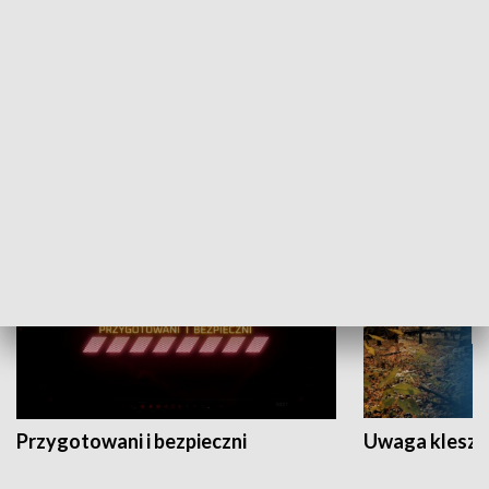
Grajmy Swoje
Białostocki Te
NAUKA I EDUKACJA
Przygotowani i bezpieczni
Uwaga kleszc