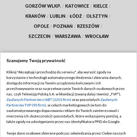
GORZÓW WLKP.
/
KATOWICE
/
KIELCE
/
KRAKÓW
/
LUBLIN
/
ŁÓDŹ
/
OLSZTYN
/
OPOLE
/
POZNAŃ
/
RZESZÓW
/
SZCZECIN
/
WARSZAWA
/
WROCŁAW
Szanujemy Twoją prywatność
Dołącz do nas:
Kliknij "Akceptuję i przechodzę do serwisu", aby wyrazić zgody na
korzystanie z technologii automatycznego śledzenia i zbierania danych,
TVP
dostęp do informacji na Twoim urządzeniu końcowym i ich
Abonament TVP
przechowywanie oraz na przetwarzanie Twoich danych osobowych przez
Regulamin TVP
nas, czyli Telewizję Polską S.A. w likwidacji (zwaną dalej również „TVP”),
Emisja w TVP
Polityka prywatności
Zaufanych Partnerów z IAB* (1201 firm)
oraz pozostałych
Zaufanych
Partnerów TVP (93 firm)
, w celach marketingowych (w tym do
Centrum informacji TVP
Moje zgody
zautomatyzowanego dopasowania reklam do Twoich zainteresowań i
mierzenia ich skuteczności) i pozostałych, które wskazujemy poniżej, a
Naziemna Telewizja Cyfrowa
Pomoc
także zgody na udostępnianie przez nas identyfikatora PPID do Google.
Sklep TVP
Biuro reklamy
Twoje dane osobowe zbierane podczas odwiedzania przez Ciebie naszych