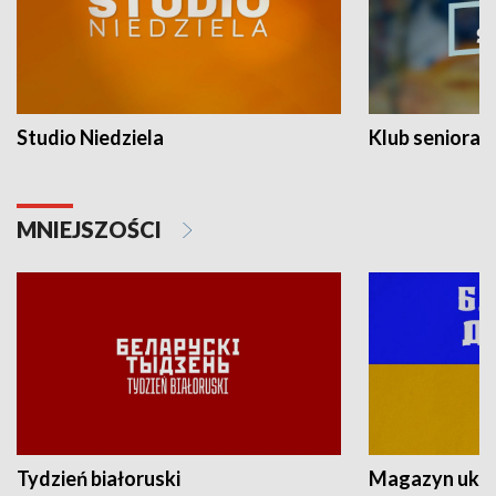
Studio Niedziela
Klub seniora
MNIEJSZOŚCI
Tydzień białoruski
Magazyn ukra