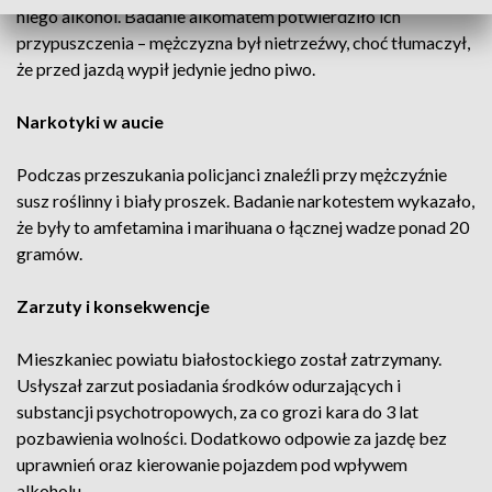
niego alkohol. Badanie alkomatem potwierdziło ich
przypuszczenia – mężczyzna był nietrzeźwy, choć tłumaczył,
że przed jazdą wypił jedynie jedno piwo.
Narkotyki w aucie
Podczas przeszukania policjanci znaleźli przy mężczyźnie
susz roślinny i biały proszek. Badanie narkotestem wykazało,
że były to amfetamina i marihuana o łącznej wadze ponad 20
gramów.
Zarzuty i konsekwencje
Mieszkaniec powiatu białostockiego został zatrzymany.
Usłyszał zarzut posiadania środków odurzających i
substancji psychotropowych, za co grozi kara do 3 lat
pozbawienia wolności. Dodatkowo odpowie za jazdę bez
uprawnień oraz kierowanie pojazdem pod wpływem
alkoholu.