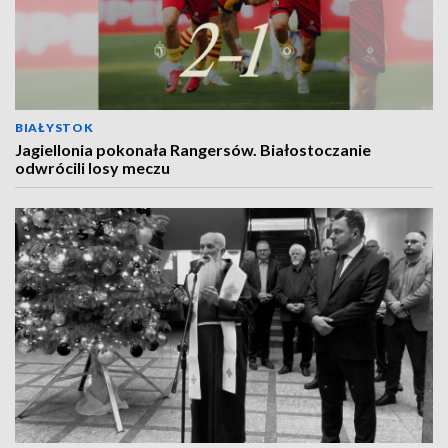
BIAŁYSTOK
Jagiellonia pokonała Rangersów. Białostoczanie
odwrócili losy meczu