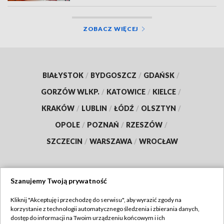
ZOBACZ WIĘCEJ
BIAŁYSTOK
/
BYDGOSZCZ
/
GDAŃSK
/
GORZÓW WLKP.
/
KATOWICE
/
KIELCE
/
KRAKÓW
/
LUBLIN
/
ŁÓDŹ
/
OLSZTYN
/
OPOLE
/
POZNAŃ
/
RZESZÓW
/
SZCZECIN
/
WARSZAWA
/
WROCŁAW
Szanujemy Twoją prywatność
Dołącz do nas:
Kliknij "Akceptuję i przechodzę do serwisu", aby wyrazić zgody na
korzystanie z technologii automatycznego śledzenia i zbierania danych,
TVP
dostęp do informacji na Twoim urządzeniu końcowym i ich