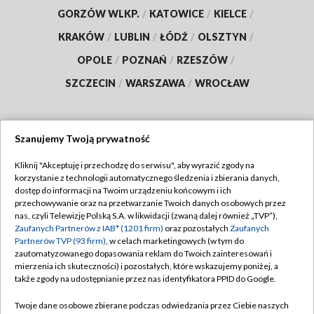
GORZÓW WLKP.
/
KATOWICE
/
KIELCE
/
KRAKÓW
/
LUBLIN
/
ŁÓDŹ
/
OLSZTYN
/
OPOLE
/
POZNAŃ
/
RZESZÓW
/
SZCZECIN
/
WARSZAWA
/
WROCŁAW
Szanujemy Twoją prywatność
Dołącz do nas:
Kliknij "Akceptuję i przechodzę do serwisu", aby wyrazić zgody na
korzystanie z technologii automatycznego śledzenia i zbierania danych,
TVP
dostęp do informacji na Twoim urządzeniu końcowym i ich
Abonament TVP
przechowywanie oraz na przetwarzanie Twoich danych osobowych przez
Regulamin TVP
nas, czyli Telewizję Polską S.A. w likwidacji (zwaną dalej również „TVP”),
Emisja w TVP
Polityka prywatności
Zaufanych Partnerów z IAB* (1201 firm)
oraz pozostałych
Zaufanych
Partnerów TVP (93 firm)
, w celach marketingowych (w tym do
Centrum informacji TVP
Moje zgody
zautomatyzowanego dopasowania reklam do Twoich zainteresowań i
mierzenia ich skuteczności) i pozostałych, które wskazujemy poniżej, a
Naziemna Telewizja Cyfrowa
Pomoc
także zgody na udostępnianie przez nas identyfikatora PPID do Google.
Sklep TVP
Biuro reklamy
Twoje dane osobowe zbierane podczas odwiedzania przez Ciebie naszych