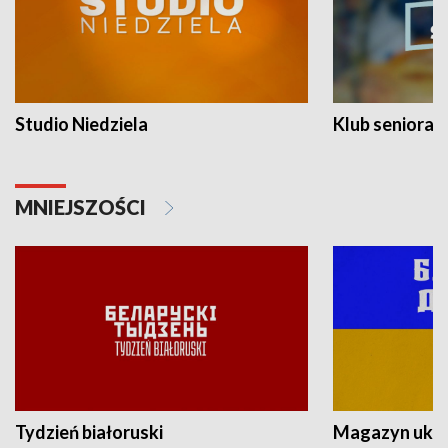
Studio Niedziela
Klub seniora
MNIEJSZOŚCI
Tydzień białoruski
Magazyn ukra