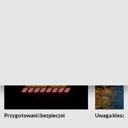
Grajmy Swoje
Białostocki Te
NAUKA I EDUKACJA
Przygotowani i bezpieczni
Uwaga kleszc