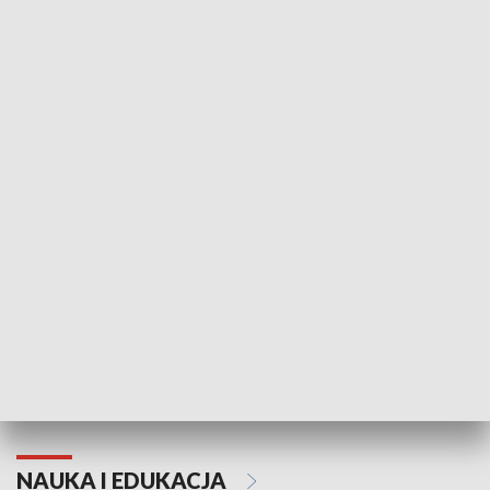
Żyjący Kościół
Usłyszeć Ewa
KULTURA I SZTUKA
Grajmy Swoje
Białostocki Te
NAUKA I EDUKACJA