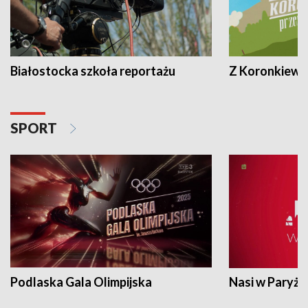
Białostocka szkoła reportażu
Z Koronkiewic
SPORT
Podlaska Gala Olimpijska
Nasi w Paryżu