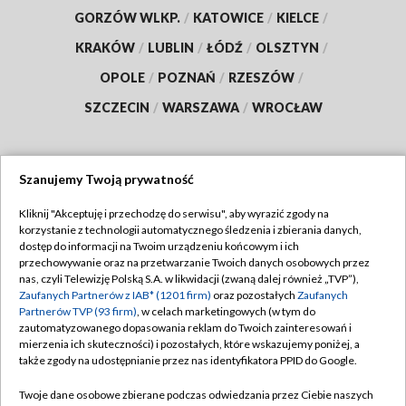
GORZÓW WLKP.
/
KATOWICE
/
KIELCE
/
KRAKÓW
/
LUBLIN
/
ŁÓDŹ
/
OLSZTYN
/
OPOLE
/
POZNAŃ
/
RZESZÓW
/
SZCZECIN
/
WARSZAWA
/
WROCŁAW
Szanujemy Twoją prywatność
Dołącz do nas:
Kliknij "Akceptuję i przechodzę do serwisu", aby wyrazić zgody na
korzystanie z technologii automatycznego śledzenia i zbierania danych,
TVP
dostęp do informacji na Twoim urządzeniu końcowym i ich
Abonament TVP
przechowywanie oraz na przetwarzanie Twoich danych osobowych przez
Regulamin TVP
nas, czyli Telewizję Polską S.A. w likwidacji (zwaną dalej również „TVP”),
Emisja w TVP
Polityka prywatności
Zaufanych Partnerów z IAB* (1201 firm)
oraz pozostałych
Zaufanych
Partnerów TVP (93 firm)
, w celach marketingowych (w tym do
Centrum informacji TVP
Moje zgody
zautomatyzowanego dopasowania reklam do Twoich zainteresowań i
mierzenia ich skuteczności) i pozostałych, które wskazujemy poniżej, a
Naziemna Telewizja Cyfrowa
Pomoc
także zgody na udostępnianie przez nas identyfikatora PPID do Google.
Sklep TVP
Biuro reklamy
Twoje dane osobowe zbierane podczas odwiedzania przez Ciebie naszych