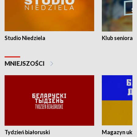
Studio Niedziela
Klub seniora
MNIEJSZOŚCI
Tydzień białoruski
Magazyn ukra