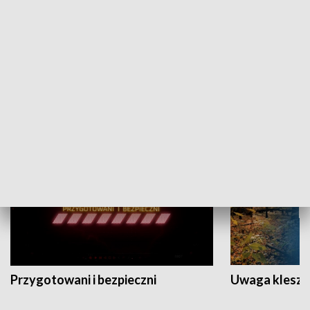
Grajmy Swoje
Białostocki Te
NAUKA I EDUKACJA
Przygotowani i bezpieczni
Uwaga kleszc