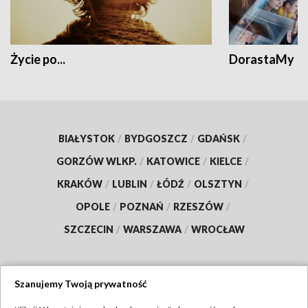
Życie po...
DorastaMy
BIAŁYSTOK
/
BYDGOSZCZ
/
GDAŃSK
/
GORZÓW WLKP.
/
KATOWICE
/
KIELCE
/
KRAKÓW
/
LUBLIN
/
ŁÓDŹ
/
OLSZTYN
/
OPOLE
/
POZNAŃ
/
RZESZÓW
/
SZCZECIN
/
WARSZAWA
/
WROCŁAW
Szanujemy Twoją prywatność
Dołącz do nas: