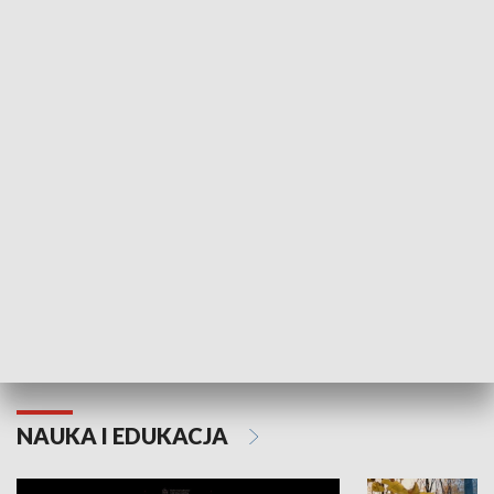
Żyjący Kościół
Usłyszeć Ewa
KULTURA I SZTUKA
Grajmy Swoje
Białostocki Te
NAUKA I EDUKACJA