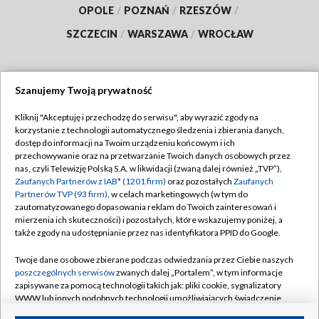
OPOLE
/
POZNAŃ
/
RZESZÓW
/
SZCZECIN
/
WARSZAWA
/
WROCŁAW
Szanujemy Twoją prywatność
Dołącz do nas:
Kliknij "Akceptuję i przechodzę do serwisu", aby wyrazić zgody na
korzystanie z technologii automatycznego śledzenia i zbierania danych,
TVP
dostęp do informacji na Twoim urządzeniu końcowym i ich
Abonament TVP
przechowywanie oraz na przetwarzanie Twoich danych osobowych przez
Regulamin TVP
nas, czyli Telewizję Polską S.A. w likwidacji (zwaną dalej również „TVP”),
Emisja w TVP
Polityka prywatności
Zaufanych Partnerów z IAB* (1201 firm)
oraz pozostałych
Zaufanych
Partnerów TVP (93 firm)
, w celach marketingowych (w tym do
Centrum informacji TVP
Moje zgody
zautomatyzowanego dopasowania reklam do Twoich zainteresowań i
mierzenia ich skuteczności) i pozostałych, które wskazujemy poniżej, a
Naziemna Telewizja Cyfrowa
Pomoc
także zgody na udostępnianie przez nas identyfikatora PPID do Google.
Sklep TVP
Biuro reklamy
Twoje dane osobowe zbierane podczas odwiedzania przez Ciebie naszych
Rada Programowa
Kontakt
poszczególnych serwisów
zwanych dalej „Portalem”, w tym informacje
zapisywane za pomocą technologii takich jak: pliki cookie, sygnalizatory
System NOS
WWW lub innych podobnych technologii umożliwiających świadczenie
dopasowanych i bezpiecznych usług, personalizację treści oraz reklam,
Informacje o nadawcy
Kanały