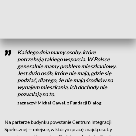
wsparcie w ramach tegorocznej kampanii i wpływów z
półtora procent podatku. Im szybciej uda się zakończyć
prace, tym szybciej budynek zacznie być domem dla
samotnych matek z dziećmi.
Każdego dnia mamy osoby, które
potrzebują takiego wsparcia. W Polsce
generalnie mamy problem mieszkaniowy.
Jest dużo osób, które nie mają, gdzie się
podziać, dlatego, że nie mają środków na
wynajem mieszkania, ich dochody nie
pozwalają na to.
zaznaczył Michał Gaweł, z Fundacji Dialog
Na parterze budynku powstanie Centrum Integracji
Społecznej — miejsce, w którym pracę znajdą osoby