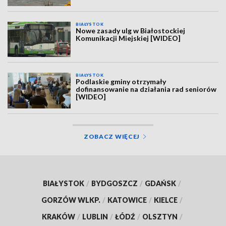
BIAŁYSTOK
Nowe zasady ulg w Białostockiej
Komunikacji Miejskiej [WIDEO]
BIAŁYSTOK
Podlaskie gminy otrzymały
dofinansowanie na działania rad seniorów
[WIDEO]
ZOBACZ WIĘCEJ
BIAŁYSTOK
/
BYDGOSZCZ
/
GDAŃSK
/
GORZÓW WLKP.
/
KATOWICE
/
KIELCE
/
KRAKÓW
/
LUBLIN
/
ŁÓDŹ
/
OLSZTYN
/