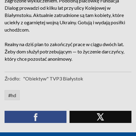
zagrożone wykluczeniem. Podobną placówkę Fundacja
Dialog prowadzi od kilku lat przy ulicy Kolejowej w
Białymstoku. Aktualnie zatrudnione są tam kobiety, które
uciekły z ogarniętej wojną Ukrainy. Gotują i wydają posiłki
uchodźcom.
Realny na dziś plan to zakończyć prace w ciągu dwóch lat.
Żeby dom służył potrzebującym — to życzenie darczyńcy,
który chce pozostać anonimowy.
Źródło:
"Obiektyw" TVP3 Białystok
#hd