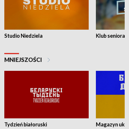
Studio Niedziela
Klub seniora
MNIEJSZOŚCI
Tydzień białoruski
Magazyn ukra