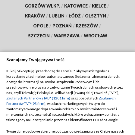
GORZÓW WLKP.
/
KATOWICE
/
KIELCE
/
KRAKÓW
/
LUBLIN
/
ŁÓDŹ
/
OLSZTYN
/
OPOLE
/
POZNAŃ
/
RZESZÓW
/
SZCZECIN
/
WARSZAWA
/
WROCŁAW
Szanujemy Twoją prywatność
Dołącz do nas:
Kliknij "Akceptuję i przechodzę do serwisu", aby wyrazić zgody na
korzystanie z technologii automatycznego śledzenia i zbierania danych,
TVP
dostęp do informacji na Twoim urządzeniu końcowym i ich
Abonament TVP
przechowywanie oraz na przetwarzanie Twoich danych osobowych przez
Regulamin TVP
nas, czyli Telewizję Polską S.A. w likwidacji (zwaną dalej również „TVP”),
Emisja w TVP
Polityka prywatności
Zaufanych Partnerów z IAB* (1201 firm)
oraz pozostałych
Zaufanych
Partnerów TVP (93 firm)
, w celach marketingowych (w tym do
Centrum informacji TVP
Moje zgody
zautomatyzowanego dopasowania reklam do Twoich zainteresowań i
mierzenia ich skuteczności) i pozostałych, które wskazujemy poniżej, a
Naziemna Telewizja Cyfrowa
Pomoc
także zgody na udostępnianie przez nas identyfikatora PPID do Google.
Sklep TVP
Biuro reklamy
Twoje dane osobowe zbierane podczas odwiedzania przez Ciebie naszych