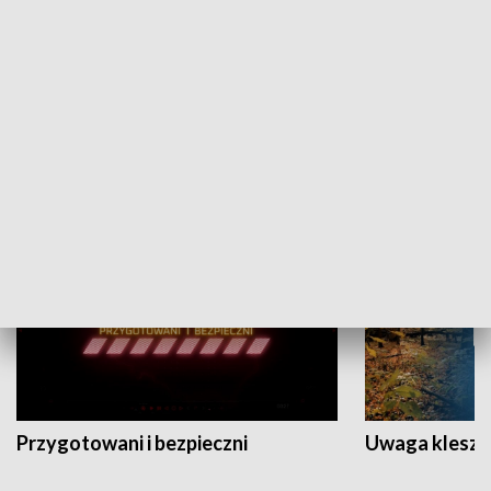
Grajmy Swoje
Białostocki Te
NAUKA I EDUKACJA
Przygotowani i bezpieczni
Uwaga kleszc